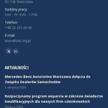
02-146 Warszawa
Godziny pracy:
Pon - Pt: 9:00 - 17:00
Telefon:
+48 22 233 00 06
E-mail:
biuro@zds.org.pl
Znajdź nas na:
Twitter
Linkedin
AKTUALNOŚCI
Mercedes-Benz Autotorino Warszawa dołącza do
Związku Dealerów Samochodów
5 sierpnia 2026
Rozpoczynamy program wsparcia w zakresie świadectw
kwalifikacyjnych dla naszych firm członkowskich
30 lipca 2026