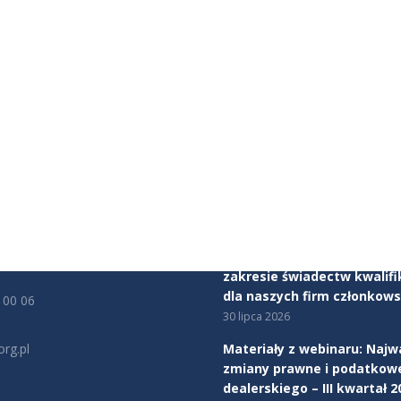
JE KONTAKTOWE
AKTUALNOŚCI
ealerów Samochodów
Mercedes-Benz Autotorino
tu Obrony Robotników 56
Warszawa dołącza do Zwią
rszawa
Dealerów Samochodów
5 sierpnia 2026
cy:
00 - 17:00
Rozpoczynamy program ws
zakresie świadectw kwalifi
dla naszych firm członkows
 00 06
30 lipca 2026
rg.pl
Materiały z webinaru: Najw
zmiany prawne i podatkow
na:
dealerskiego – III kwartał 2
edin