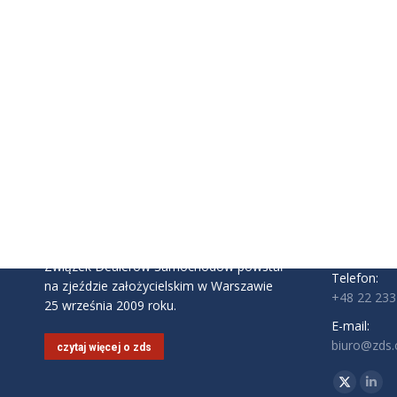
INFORMAC
Związek D
ul. Komite
02-146 Wa
Godziny pra
Pon - Pt: 9:
Związek Dealerów Samochodów powstał
Telefon:
na zjeździe założycielskim w Warszawie
+48 22 233
25 września 2009 roku.
E-mail:
biuro@zds.o
czytaj więcej o zds
Znajdź nas 
Twitter
Link