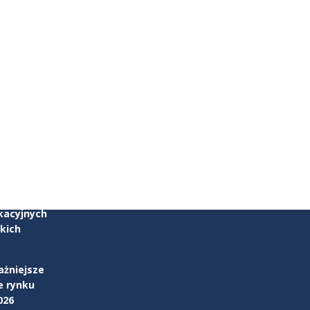
zku
parcia w
kacyjnych
kich
ażniejsze
e rynku
026