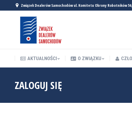
Związek Dealerów Samochodów ul. Komitetu Obrony Robotników 56
AKTUALNOŚCI
O ZWIĄZKU
CZŁO
AKTUALNOŚCI
O ZWIĄZKU
CZŁO
ZALOGUJ SIĘ