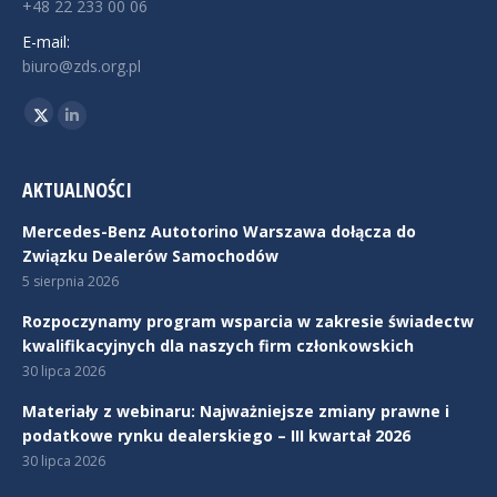
+48 22 233 00 06
E-mail:
biuro@zds.org.pl
Znajdź nas na:
Twitter
Linkedin
AKTUALNOŚCI
Mercedes-Benz Autotorino Warszawa dołącza do
Związku Dealerów Samochodów
5 sierpnia 2026
Rozpoczynamy program wsparcia w zakresie świadectw
kwalifikacyjnych dla naszych firm członkowskich
30 lipca 2026
Materiały z webinaru: Najważniejsze zmiany prawne i
podatkowe rynku dealerskiego – III kwartał 2026
30 lipca 2026