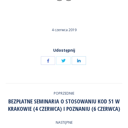
4 czerwca 2019
Udostępnij
Udostępnij
Udostępnij
przez
przez
Udostępnij
Facebook
LinkedIn
przez
NAWIGACJA
Twitter
POPRZEDNIE
WPISÓW
BEZPŁATNE SEMINARIA O STOSOWANIU KOD 51 W
Poprzedni
KRAKOWIE (4 CZERWCA) I POZNANIU (6 CZERWCA)
wpis:
NASTĘPNE