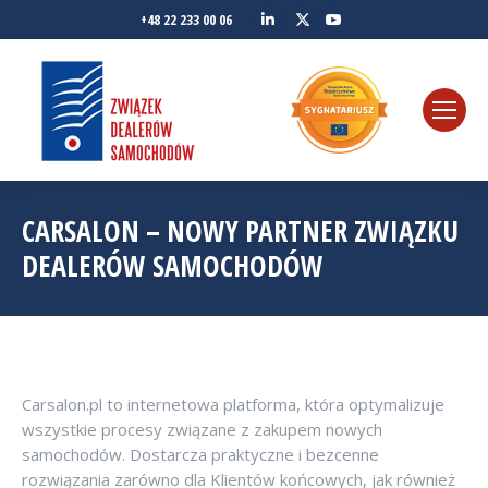
Linkedin
YouTube
+48 22 233 00 06
Twitter
CARSALON – NOWY PARTNER ZWIĄZKU
DEALERÓW SAMOCHODÓW
Carsalon.pl to internetowa platforma, która optymalizuje
wszystkie procesy związane z zakupem nowych
samochodów. Dostarcza praktyczne i bezcenne
rozwiązania zarówno dla Klientów końcowych, jak również