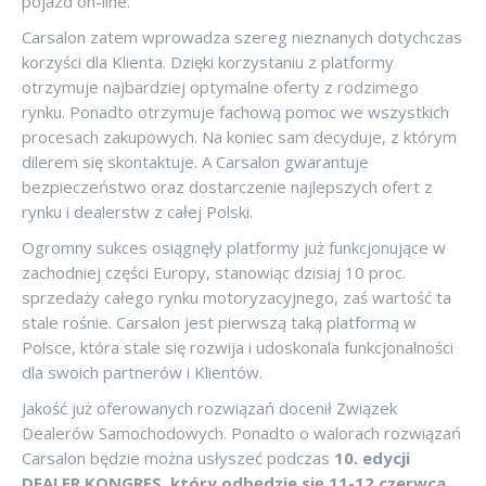
pojazd on-line.
Carsalon zatem wprowadza szereg nieznanych dotychczas
korzyści dla Klienta. Dzięki korzystaniu z platformy
otrzymuje najbardziej optymalne oferty z rodzimego
rynku. Ponadto otrzymuje fachową pomoc we wszystkich
procesach zakupowych. Na koniec sam decyduje, z którym
dilerem się skontaktuje. A Carsalon gwarantuje
bezpieczeństwo oraz dostarczenie najlepszych ofert z
rynku i dealerstw z całej Polski.
Ogromny sukces osiągnęły platformy już funkcjonujące w
zachodniej części Europy, stanowiąc dzisiaj 10 proc.
sprzedaży całego rynku motoryzacyjnego, zaś wartość ta
stale rośnie. Carsalon jest pierwszą taką platformą w
Polsce, która stale się rozwija i udoskonala funkcjonalności
dla swoich partnerów i Klientów.
Jakość już oferowanych rozwiązań docenił Związek
Dealerów Samochodowych. Ponadto o walorach rozwiązań
Carsalon będzie można usłyszeć podczas
10. edycji
DEALER KONGRES, który odbędzie się 11-12 czerwca