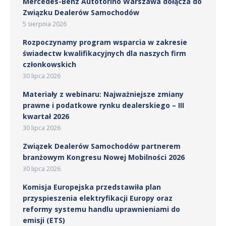
Mercedes-Benz Autotorino Warszawa dołącza do
Związku Dealerów Samochodów
5 sierpnia 2026
Rozpoczynamy program wsparcia w zakresie
świadectw kwalifikacyjnych dla naszych firm
członkowskich
30 lipca 2026
Materiały z webinaru: Najważniejsze zmiany
prawne i podatkowe rynku dealerskiego – III
kwartał 2026
30 lipca 2026
Związek Dealerów Samochodów partnerem
branżowym Kongresu Nowej Mobilności 2026
30 lipca 2026
Komisja Europejska przedstawiła plan
przyspieszenia elektryfikacji Europy oraz
reformy systemu handlu uprawnieniami do
emisji (ETS)