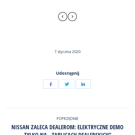
7 stycznia 2020
Udostępnij
Udostępnij
Udostępnij
przez
przez
Udostępnij
Facebook
LinkedIn
przez
NAWIGACJA
Twitter
POPRZEDNIE
WPISÓW
NISSAN ZALECA DEALEROM: ELEKTRYCZNE DEMO
Poprzedni
TYLKO NA „TABLICACH DEALERSKICH”