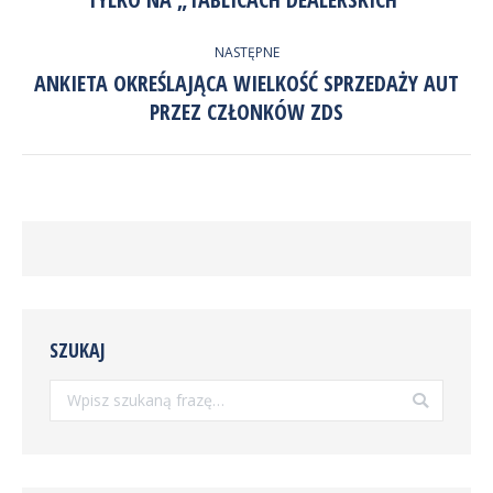
wpis:
NASTĘPNE
ANKIETA OKREŚLAJĄCA WIELKOŚĆ SPRZEDAŻY AUT
Następny
PRZEZ CZŁONKÓW ZDS
wpis:
SZUKAJ
Szukaj: