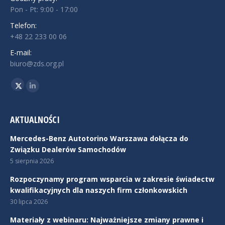
Pon - Pt: 9:00 - 17:00
Telefon:
+48 22 233 00 06
E-mail:
biuro@zds.org.pl
Znajdź nas na:
Twitter
Linkedin
AKTUALNOŚCI
Mercedes-Benz Autotorino Warszawa dołącza do
Związku Dealerów Samochodów
5 sierpnia 2026
Rozpoczynamy program wsparcia w zakresie świadectw
kwalifikacyjnych dla naszych firm członkowskich
30 lipca 2026
Materiały z webinaru: Najważniejsze zmiany prawne i