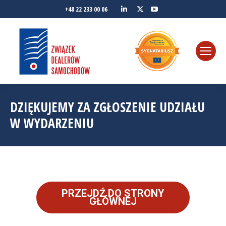
Linkedin
YouTube
+48 22 233 00 06
Twitter
DZIĘKUJEMY ZA ZGŁOSZENIE UDZIAŁU
W WYDARZENIU
PRZEJDŹ DO STRONY
GŁÓWNEJ