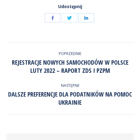
Udostępnij
Udostępnij
Udostępnij
przez
przez
Udostępnij
Facebook
LinkedIn
przez
NAWIGACJA
Twitter
POPRZEDNIE
WPISÓW
REJESTRACJE NOWYCH SAMOCHODÓW W POLSCE
Poprzedni
LUTY 2022 – RAPORT ZDS I PZPM
wpis:
NASTĘPNE
DALSZE PREFERENCJE DLA PODATNIKÓW NA POMOC
Następny
UKRAINIE
wpis: