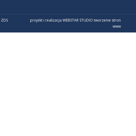
 ZDS
projekt i realizacja WEBSTAR STUDIO
tworzenie stron
www