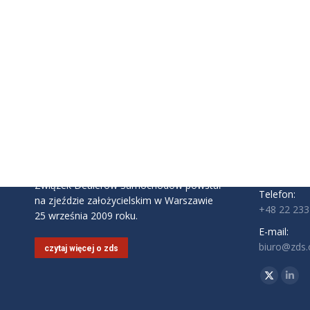
INFORMAC
Związek D
ul. Komite
02-146 Wa
Godziny pra
Pon - Pt: 9:
Związek Dealerów Samochodów powstał
Telefon:
na zjeździe założycielskim w Warszawie
+48 22 233
25 września 2009 roku.
E-mail:
biuro@zds.o
czytaj więcej o zds
Znajdź nas 
Twitter
Link