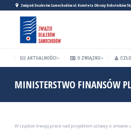
Związek Dealerów Samochodów ul. Komitetu Obrony Robotników 56
AKTUALNOŚCI
O ZWIĄZKU
CZŁO
AKTUALNOŚCI
O ZWIĄZKU
CZŁO
MINISTERSTWO FINANSÓW P
W rządzie trwają prace nad projektem ustawy o zmianie 