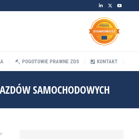
Linkedin
Twitter
YouTube
KA
POGOTOWIE PRAWNE ZDS
KONTAKT
KA
POGOTOWIE PRAWNE ZDS
KONTAKT
POJAZDÓW SAMOCHODOWYCH
er