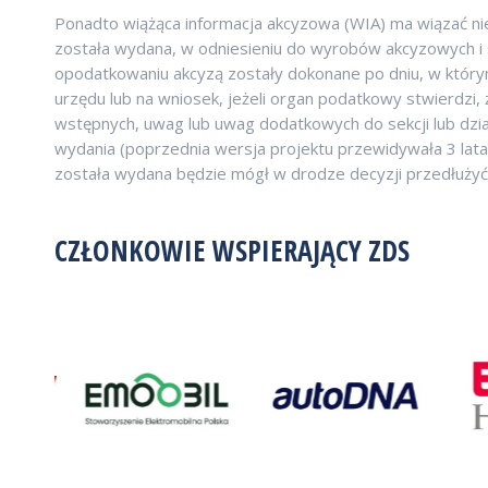
Ponadto wiążąca informacja akcyzowa (WIA) ma wiązać ni
została wydana, w odniesieniu do wyrobów akcyzowych 
opodatkowaniu akcyzą zostały dokonane po dniu, w którym
urzędu lub na wniosek, jeżeli organ podatkowy stwierdzi
wstępnych, uwag lub uwag dodatkowych do sekcji lub dzia
wydania (poprzednia wersja projektu przewidywała 3 lat
została wydana będzie mógł w drodze decyzji przedłużyć ok
CZŁONKOWIE WSPIERAJĄCY ZDS