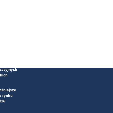
zku
parcia w
kacyjnych
kich
ażniejsze
e rynku
026