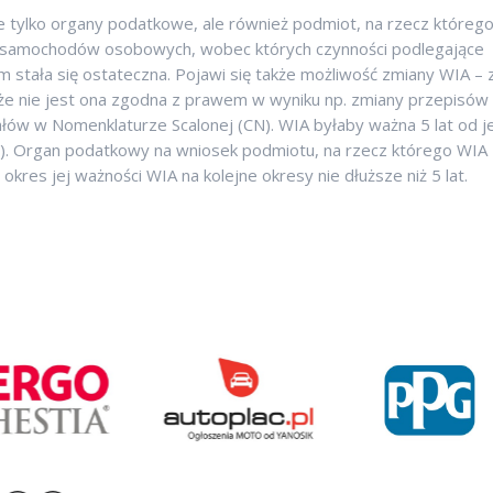
e tylko organy podatkowe, ale również podmiot, na rzecz któreg
i samochodów osobowych, wobec których czynności podlegające
 stała się ostateczna. Pojawi się także możliwość zmiany WIA – 
, że nie jest ona zgodna z prawem w wyniku np. zmiany przepisów
łów w Nomenklaturze Scalonej (CN). WIA byłaby ważna 5 lat od je
a). Organ podatkowy na wniosek podmiotu, na rzecz którego WIA
res jej ważności WIA na kolejne okresy nie dłuższe niż 5 lat.