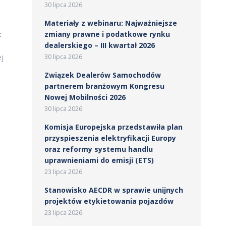
30 lipca 2026
o
Materiały z webinaru: Najważniejsze
z
zmiany prawne i podatkowe rynku
dealerskiego – III kwartał 2026
j
30 lipca 2026
Związek Dealerów Samochodów
partnerem branżowym Kongresu
Nowej Mobilności 2026
30 lipca 2026
Komisja Europejska przedstawiła plan
przyspieszenia elektryfikacji Europy
oraz reformy systemu handlu
uprawnieniami do emisji (ETS)
23 lipca 2026
Stanowisko AECDR w sprawie unijnych
projektów etykietowania pojazdów
23 lipca 2026