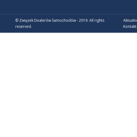
© Związek Dealerów Samochodów - 2019. All rights
Aktualn
reserved.
Kontakt
CZŁONKOWIE WSPIERAJĄCY ZDS