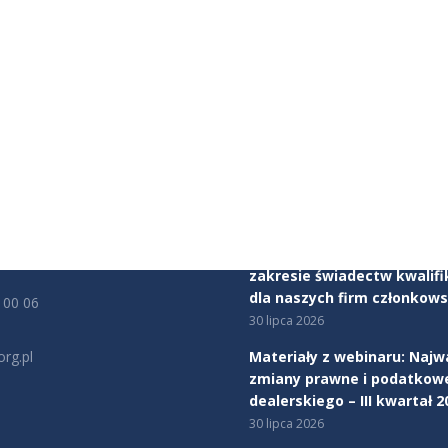
JE KONTAKTOWE
AKTUALNOŚCI
ealerów Samochodów
Mercedes-Benz Autotorino
tu Obrony Robotników 56
Warszawa dołącza do Zwią
rszawa
Dealerów Samochodów
5 sierpnia 2026
cy:
00 - 17:00
Rozpoczynamy program ws
zakresie świadectw kwalifi
dla naszych firm członkows
 00 06
30 lipca 2026
rg.pl
Materiały z webinaru: Najw
zmiany prawne i podatkow
na:
dealerskiego – III kwartał 2
edin
30 lipca 2026