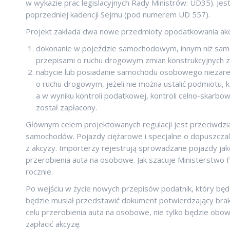
w wykazie prac legislacyjnych Rady Ministrów: UD35). J
poprzedniej kadencji Sejmu (pod numerem UD 557).
Projekt zakłada dwa nowe przedmioty opodatkowania akc
dokonanie w pojeździe samochodowym, innym niż samo
przepisami o ruchu drogowym zmian konstrukcyjnych 
nabycie lub posiadanie samochodu osobowego niezarej
o ruchu drogowym, jeżeli nie można ustalić podmiotu, 
a w wyniku kontroli podatkowej, kontroli celno-skarb
został zapłacony.
Głównym celem projektowanych regulacji jest przeciwdzi
samochodów. Pojazdy ciężarowe i specjalne o dopuszczalne
z akcyzy. Importerzy rejestrują sprowadzane pojazdy jak
przerobienia auta na osobowe. Jak szacuje Ministerstwo F
rocznie.
Po wejściu w życie nowych przepisów podatnik, który będz
będzie musiał przedstawić dokument potwierdzający brak 
celu przerobienia auta na osobowe, nie tylko będzie obowi
zapłacić akcyzę.