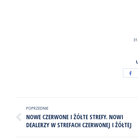
31
Ud
pr
Fa
NAWIGACJA
POPRZEDNIE
WPISÓW
NOWE CZERWONE I ŻÓŁTE STREFY. NOWI
Poprzedni
DEALERZY W STREFACH CZERWONEJ I ŻÓŁTEJ
wpis: