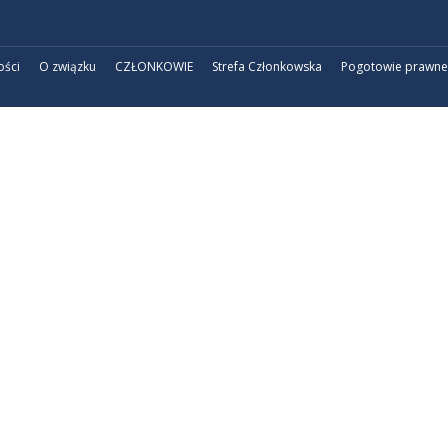
ości
O związku
CZŁONKOWIE
Strefa Członkowska
Pogotowie prawne