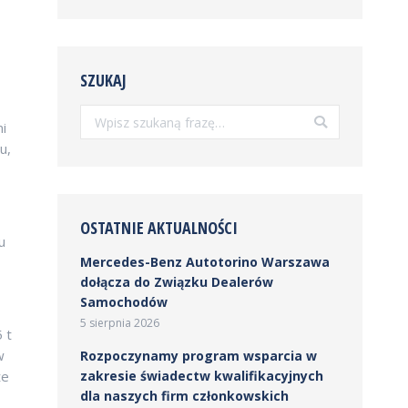
SZUKAJ
Szukaj:
i
u,
OSTATNIE AKTUALNOŚCI
u
Mercedes-Benz Autotorino Warszawa
dołącza do Związku Dealerów
Samochodów
5 sierpnia 2026
 t
w
Rozpoczynamy program wsparcia w
że
zakresie świadectw kwalifikacyjnych
dla naszych firm członkowskich