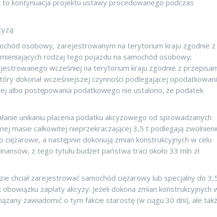
est to kontynuacja projektu ustawy procedowanego podczas
yzą:
chód osobowy, zarejestrowanym na terytorium kraju zgodnie z
zmieniających rodzaj tego pojazdu na samochód osobowy;
estrowanego wcześniej na terytorium kraju zgodnie z przepisam
który dokonał wcześniejszej czynności podlegającej opodatkowani
owej albo postępowania podatkowego nie ustalono, że podatek
ałanie unikaniu płacenia podatku akcyzowego od sprowadzanych
j masie całkowitej nieprzekraczającej 3,5 t podlegają zwolnieni
o ciężarowe, a następnie dokonują zmian konstrukcyjnych w celu
inansów, z tego tytułu budżet państwa traci około 33 mln zł
ie chciał zarejestrować samochód ciężarowy lub specjalny do 3,5
obowiązku zapłaty akcyzy. Jeżeli dokona zmian konstrukcyjnych 
ązany zawiadomić o tym fakcie starostę (w ciągu 30 dni), ale tak