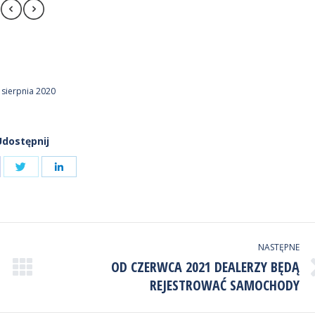
 sierpnia 2020
Udostępnij
Udostępnij
ostępnij
Udostępnij
przez
zez
przez
Twitter
cebook
LinkedIn
NASTĘPNE
OD CZERWCA 2021 DEALERZY BĘDĄ
Następny
REJESTROWAĆ SAMOCHODY
wpis: