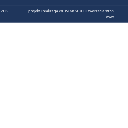
 ZDS
projekt i realizacja WEBSTAR STUDIO
tworzenie stron
www