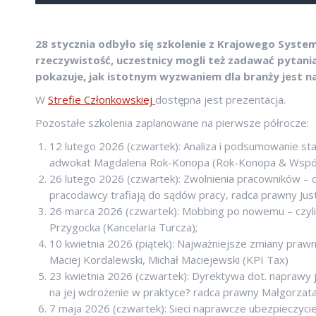
28 stycznia odbyło się szkolenie z Krajowego Syste
rzeczywistość, uczestnicy mogli też zadawać pytan
pokazuje, jak istotnym wyzwaniem dla branży jest n
W
Strefie Członkowskiej
dostępna jest prezentacja.
Pozostałe szkolenia zaplanowane na pierwsze półrocze:
12 lutego 2026 (czwartek): Analiza i podsumowanie s
adwokat Magdalena Rok-Konopa (Rok-Konopa & Wspól
26 lutego 2026 (czwartek): Zwolnienia pracowników – 
pracodawcy trafiają do sądów pracy, radca prawny Jus
26 marca 2026 (czwartek): Mobbing po nowemu – czyl
Przygocka (Kancelaria Turcza);
10 kwietnia 2026 (piątek): Najważniejsze zmiany prawn
Maciej Kordalewski, Michał Maciejewski (KPI Tax)
23 kwietnia 2026 (czwartek): Dyrektywa dot. naprawy j
na jej wdrożenie w praktyce? radca prawny Małgorzata 
7 maja 2026 (czwartek): Sieci naprawcze ubezpieczy