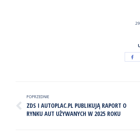
29
Ud
pr
Fa
NAWIGACJA
WPISÓW
POPRZEDNIE
ZDS I AUTOPLAC.PL PUBLIKUJĄ RAPORT O
Poprzedni
RYNKU AUT UŻYWANYCH W 2025 ROKU
wpis: