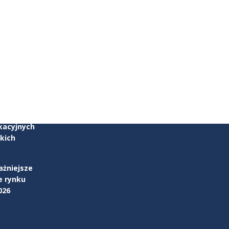
zku
parcia w
kacyjnych
kich
ażniejsze
e rynku
026