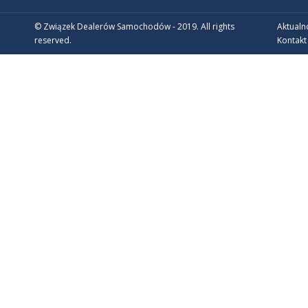
© Związek Dealerów Samochodów - 2019. All rights
Aktualn
reserved.
Kontakt
CZŁONKOWIE WSPIERAJĄCY ZDS