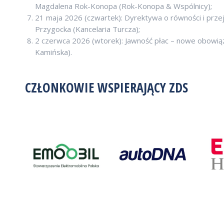
Magdalena Rok-Konopa (Rok-Konopa & Wspólnicy);
21 maja 2026 (czwartek): Dyrektywa o równości i przej
Przygocka (Kancelaria Turcza);
2 czerwca 2026 (wtorek): Jawność płac – nowe obowią
Kamińska).
CZŁONKOWIE WSPIERAJĄCY ZDS