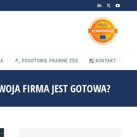
Linkedin
Twitter
YouTube
KA
POGOTOWIE PRAWNE ZDS
KONTAKT
KA
POGOTOWIE PRAWNE ZDS
KONTAKT
TWOJA FIRMA JEST GOTOWA?