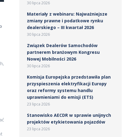
30 lipca 2026
Materiały z webinaru: Najważniejsze
zmiany prawne i podatkowe rynku
o
dealerskiego – III kwartał 2026
30 lipca 2026
Związek Dealerów Samochodów
partnerem branżowym Kongresu
Nowej Mobilności 2026
h,
30 lipca 2026
Komisja Europejska przedstawiła plan
przyspieszenia elektryfikacji Europy
oraz reformy systemu handlu
uprawnieniami do emisji (ETS)
23 lipca 2026
Stanowisko AECDR w sprawie unijnych
ać
projektów etykietowania pojazdów
23 lipca 2026
at