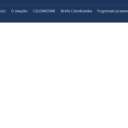
ości
O związku
CZŁONKOWIE
Strefa Członkowska
Pogotowie prawne