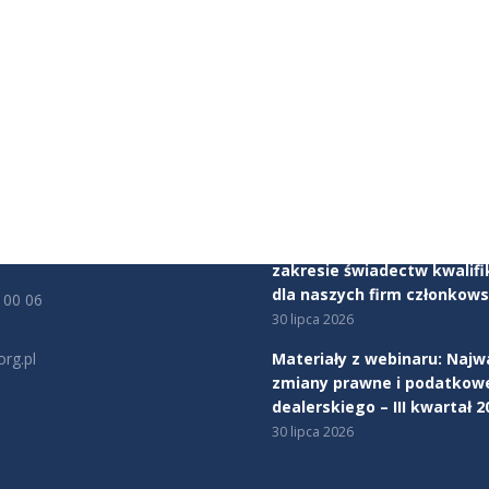
JE KONTAKTOWE
AKTUALNOŚCI
ealerów Samochodów
Mercedes-Benz Autotorino
tu Obrony Robotników 56
Warszawa dołącza do Zwią
rszawa
Dealerów Samochodów
5 sierpnia 2026
cy:
00 - 17:00
Rozpoczynamy program ws
zakresie świadectw kwalifi
dla naszych firm członkows
 00 06
30 lipca 2026
rg.pl
Materiały z webinaru: Najw
zmiany prawne i podatkow
na:
dealerskiego – III kwartał 2
edin
30 lipca 2026