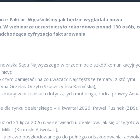
mu e-Faktur. Wyjaśniliśmy jak będzie wyglądała nowa
ia. W webinarze uczestniczyło rekordowo ponad 130 osób, c
adchodząca cyfryzacja fakturowania.
tanowiska Sądu Najwyższego w przedmiocie szkód komunikacyjnyc
nicy);
o czym pamiętać i na co uważać? Najczęstsze tematy, z którymi
tyna Grzelak-Grzyb (Szuszczyński Kamińska);
i zmiany w przepisach dotyczących mobbingu, radca prawny Anna
e dla rynku dealerskiego – II kwartał 2026, Paweł Tuzinek (ZDS),
uż od 31 lipca 2026 r. w serwisach u dealerów. Jak się przygotow
Miller (Krotoski Adwokaci);
cieli a prawo poszkodowanego do pełnego odszkodowania, adwok