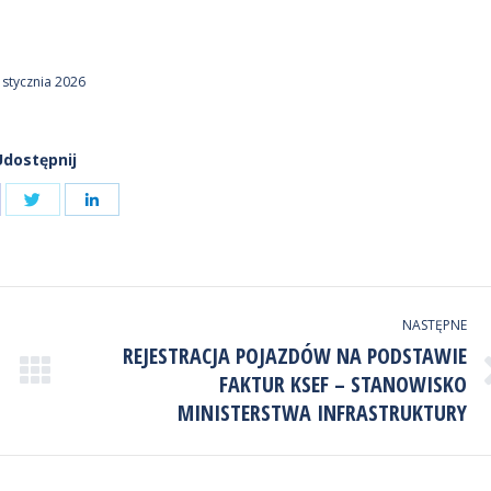
 stycznia 2026
Udostępnij
Udostępnij
ostępnij
Udostępnij
przez
zez
przez
Twitter
cebook
LinkedIn
NASTĘPNE
REJESTRACJA POJAZDÓW NA PODSTAWIE
FAKTUR KSEF – STANOWISKO
Następny
wpis:
MINISTERSTWA INFRASTRUKTURY