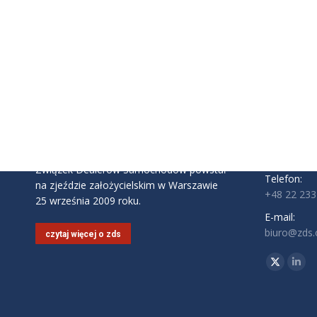
INFORMAC
Związek D
ul. Komite
02-146 Wa
Godziny pra
Pon - Pt: 9:
Związek Dealerów Samochodów powstał
Telefon:
na zjeździe założycielskim w Warszawie
+48 22 233
25 września 2009 roku.
E-mail:
biuro@zds.o
czytaj więcej o zds
Znajdź nas 
Twitter
Link