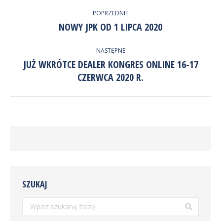
NAWIGACJA
Twitter
POPRZEDNIE
WPISÓW
NOWY JPK OD 1 LIPCA 2020
Poprzedni
wpis:
NASTĘPNE
JUŻ WKRÓTCE DEALER KONGRES ONLINE 16-17
Następny
CZERWCA 2020 R.
wpis:
SZUKAJ
Szukaj: