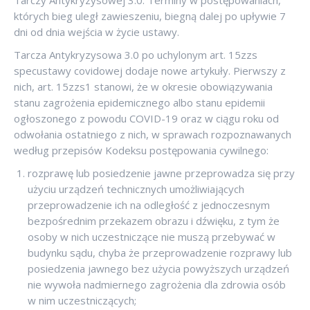
Tarczy Antykryzysowej 3.0. Terminy w postępowaniach,
których bieg uległ zawieszeniu, biegną dalej po upływie 7
dni od dnia wejścia w życie ustawy.
Tarcza Antykryzysowa 3.0 po uchylonym art. 15zzs
specustawy covidowej dodaje nowe artykuły. Pierwszy z
nich, art. 15zzs1 stanowi, że w okresie obowiązywania
stanu zagrożenia epidemicznego albo stanu epidemii
ogłoszonego z powodu COVID-19 oraz w ciągu roku od
odwołania ostatniego z nich, w sprawach rozpoznawanych
według przepisów Kodeksu postępowania cywilnego:
rozprawę lub posiedzenie jawne przeprowadza się przy
użyciu urządzeń technicznych umożliwiających
przeprowadzenie ich na odległość z jednoczesnym
bezpośrednim przekazem obrazu i dźwięku, z tym że
osoby w nich uczestniczące nie muszą przebywać w
budynku sądu, chyba że przeprowadzenie rozprawy lub
posiedzenia jawnego bez użycia powyższych urządzeń
nie wywoła nadmiernego zagrożenia dla zdrowia osób
w nim uczestniczących;