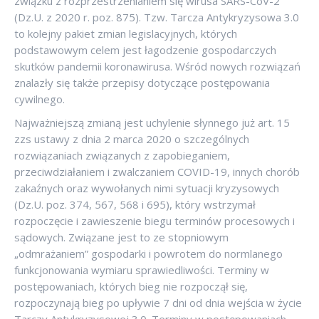
związku z rozprzestrzenianiem się wirusa SARS-CoV-2
(Dz.U. z 2020 r. poz. 875). Tzw. Tarcza Antykryzysowa 3.0
to kolejny pakiet zmian legislacyjnych, których
podstawowym celem jest łagodzenie gospodarczych
skutków pandemii koronawirusa. Wśród nowych rozwiązań
znalazły się także przepisy dotyczące postępowania
cywilnego.
Najważniejszą zmianą jest uchylenie słynnego już art. 15
zzs ustawy z dnia 2 marca 2020 o szczególnych
rozwiązaniach związanych z zapobieganiem,
przeciwdziałaniem i zwalczaniem COVID-19, innych chorób
zakaźnych oraz wywołanych nimi sytuacji kryzysowych
(Dz.U. poz. 374, 567, 568 i 695), który wstrzymał
rozpoczęcie i zawieszenie biegu terminów procesowych i
sądowych. Związane jest to ze stopniowym
„odmrażaniem” gospodarki i powrotem do normlanego
funkcjonowania wymiaru sprawiedliwości. Terminy w
postępowaniach, których bieg nie rozpoczął się,
rozpoczynają bieg po upływie 7 dni od dnia wejścia w życie