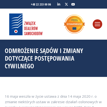
Linkedin
YouTube
+48 22 233 00 06
Twitter
ODMROŻENIE SĄDÓW I ZMIANY
DOTYCZĄCE POSTĘPOWANIA
CYWILNEGO
16 maja weszła w życie ustawa z dnia 14 maja 2020 r. o
zmianie niektórych ustaw w zakresie działań osłonowych w