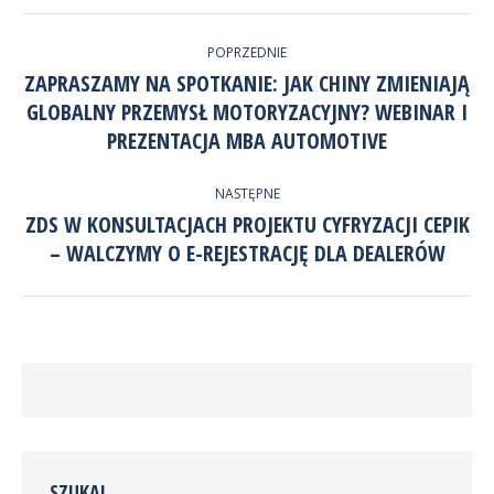
przez
NAWIGACJA
Twitter
POPRZEDNIE
WPISÓW
ZAPRASZAMY NA SPOTKANIE: JAK CHINY ZMIENIAJĄ
GLOBALNY PRZEMYSŁ MOTORYZACYJNY? WEBINAR I
Poprzedni
wpis:
PREZENTACJA MBA AUTOMOTIVE
NASTĘPNE
ZDS W KONSULTACJACH PROJEKTU CYFRYZACJI CEPIK
Następny
– WALCZYMY O E-REJESTRACJĘ DLA DEALERÓW
wpis:
SZUKAJ