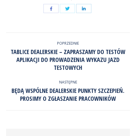
Udostępnij
Udostępnij
przez
przez
Udostępnij
Facebook
LinkedIn
przez
NAWIGACJA
Twitter
POPRZEDNIE
WPISÓW
TABLICE DEALERSKIE – ZAPRASZAMY DO TESTÓW
APLIKACJI DO PROWADZENIA WYKAZU JAZD
Poprzedni
wpis:
TESTOWYCH
NASTĘPNE
BĘDĄ WSPÓLNE DEALERSKIE PUNKTY SZCZEPIEŃ.
Następny
PROSIMY O ZGŁASZANIE PRACOWNIKÓW
wpis: