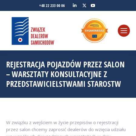
Linkedin
YouTube
+48 22 233 00 06
Twitter
REJESTRACJA POJAZDÓW PRZEZ SALON
– WARSZTATY KONSULTACYJNE Z
PRZEDSTAWICIELSTWAMI STAROSTW
W związku z wejściem w życie przepisów o rejestracji
przez salon chcemy zaprosić dealerów do wzięcia udziału