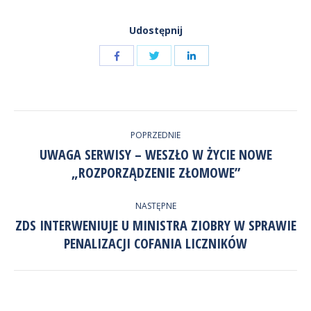
Udostępnij
Udostępnij
Udostępnij
przez
przez
Udostępnij
Facebook
LinkedIn
przez
NAWIGACJA
Twitter
POPRZEDNIE
WPISÓW
UWAGA SERWISY – WESZŁO W ŻYCIE NOWE
Poprzedni
„ROZPORZĄDZENIE ZŁOMOWE”
wpis:
NASTĘPNE
ZDS INTERWENIUJE U MINISTRA ZIOBRY W SPRAWIE
Następny
PENALIZACJI COFANIA LICZNIKÓW
wpis: