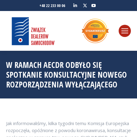
Linkedin
YouTube
+48 22 233 00 06
Twitter
W RAMACH AECDR ODBYŁO SIĘ
SPOTKANIE KONSULTACYJNE NOWEGO
ROZPORZĄDZENIA WYŁĄCZAJĄCEGO
Jak informowaliśmy, kilka tygodni temu Komisja Europejska
rozpoczęła, opóźnione z powodu koronawirusa, konsultacje