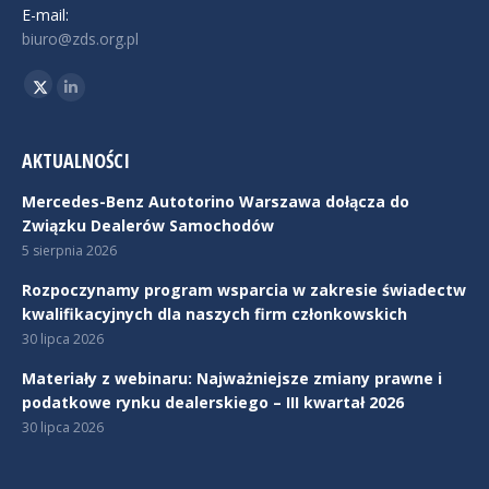
E-mail:
biuro@zds.org.pl
Znajdź nas na:
Twitter
Linkedin
AKTUALNOŚCI
Mercedes-Benz Autotorino Warszawa dołącza do
Związku Dealerów Samochodów
5 sierpnia 2026
Rozpoczynamy program wsparcia w zakresie świadectw
kwalifikacyjnych dla naszych firm członkowskich
30 lipca 2026
Materiały z webinaru: Najważniejsze zmiany prawne i
podatkowe rynku dealerskiego – III kwartał 2026
30 lipca 2026