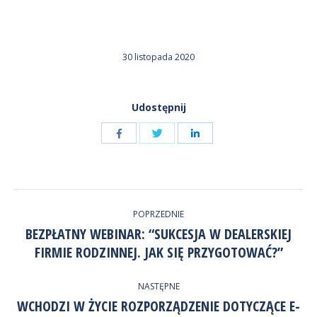
30 listopada 2020
Udostępnij
Udostępnij
Udostępnij
przez
przez
Udostępnij
Facebook
LinkedIn
przez
NAWIGACJA
Twitter
POPRZEDNIE
WPISÓW
BEZPŁATNY WEBINAR: “SUKCESJA W DEALERSKIEJ
Poprzedni
FIRMIE RODZINNEJ. JAK SIĘ PRZYGOTOWAĆ?”
wpis:
NASTĘPNE
WCHODZI W ŻYCIE ROZPORZĄDZENIE DOTYCZĄCE E-
Następny