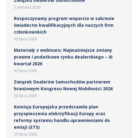
Związku Dealerów Samochodów
5 sierpnia 2026
Rozpoczynamy program wsparcia w zakresie
świadectw kwalifikacyjnych dla naszych firm
członkowskich
30 lipca 2026
Materiały z webinaru: Najważniejsze zmiany
prawne i podatkowe rynku dealerskiego – III
kwartał 2026
30 lipca 2026
Związek Dealerów Samochodów partnerem
branżowym Kongresu Nowej Mobilności 2026
30 lipca 2026
Komisja Europejska przedstawiła plan
przyspieszenia elektryfikacji Europy oraz
reformy systemu handlu uprawnieniami do
emisji (ETS)
23 lipca 2026