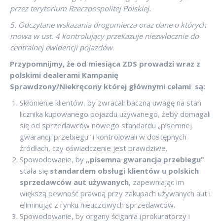
przez terytorium Rzeczpospolitej Polskiej.
5. Odczytane wskazania drogomierza oraz dane o których
mowa w ust. 4 kontrolujący przekazuje niezwłocznie do
centralnej ewidencji pojazdów
.
Przypomnijmy, że od miesiąca ZDS prowadzi wraz z
polskimi dealerami Kampanię
Sprawdzony/Niekręcony której głównymi celami są:
Skłonienie klientów, by zwracali baczną uwagę na stan
licznika kupowanego pojazdu używanego, żeby domagali
się od sprzedawców nowego standardu „pisemnej
gwarancji przebiegu” i kontrolowali w dostępnych
źródłach, czy oświadczenie jest prawdziwe.
Spowodowanie, by
„pisemna gwarancja przebiegu”
stała się
standardem obsługi klientów u polskich
sprzedawców aut używanych
, zapewniając im
większą pewność prawną przy zakupach używanych aut i
eliminując z rynku nieuczciwych sprzedawców.
Spowodowanie, by organy ścigania (prokuratorzy i