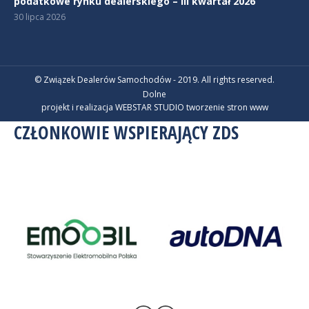
podatkowe rynku dealerskiego – III kwartał 2026
30 lipca 2026
© Związek Dealerów Samochodów - 2019. All rights reserved.
Dolne
projekt i realizacja WEBSTAR STUDIO
tworzenie stron www
CZŁONKOWIE WSPIERAJĄCY ZDS