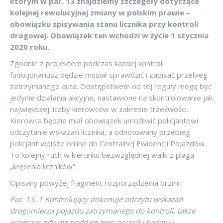
którym w par. 13 znajdziemy szczegóły dotyczące
kolejnej rewolucyjnej zmiany w polskim prawie –
obowiązku spisywania stanu licznika przy kontroli
drogowej. Obowiązek ten wchodzi w życie 1 stycznia
2020 roku.
Zgodnie z projektem podczas każdej kontroli
funkcjonariusz będzie musiał sprawdzić i zapisać przebieg
zatrzymanego auta. Odstępstwem od tej reguły mogą być
jedynie działania akcyjne, nastawione na skontrolowanie jak
największej liczby kierowców w zakresie trzeźwości.
Kierowca będzie miał obowiązek umożliwić policjantowi
odczytanie wskazań licznika, a odnotowany przebieg
policjant wpisze online do Centralnej Ewidencji Pojazdów.
To kolejny ruch w kierunku bezwzględnej walki z plagą
„kręcenia liczników”.
Opisany powyżej fragment rozporządzenia brzmi:
Par. 13. 1 Kontrolujący dokonuje odczytu wskazań
drogomierza pojazdu zatrzymanego do kontroli, także
wówczas gdy nie poddaje tego pojazdu badaniu