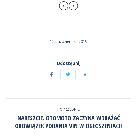
15 października 2019
Udostępnij
Udostępnij
Udostępnij
przez
przez
Udostępnij
Facebook
LinkedIn
przez
NAWIGACJA
Twitter
POPRZEDNIE
WPISÓW
NARESZCIE. OTOMOTO ZACZYNA WDRAŻAĆ
Poprzedni
OBOWIĄZEK PODANIA VIN W OGŁOSZENIACH
wpis: