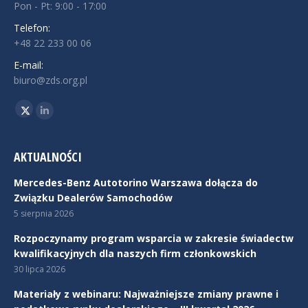
Pon - Pt: 9:00 - 17:00
Telefon:
+48 22 233 00 06
E-mail:
biuro@zds.org.pl
Znajdź nas na:
Twitter
Linkedin
AKTUALNOŚCI
Mercedes-Benz Autotorino Warszawa dołącza do
Związku Dealerów Samochodów
5 sierpnia 2026
Rozpoczynamy program wsparcia w zakresie świadectw
kwalifikacyjnych dla naszych firm członkowskich
30 lipca 2026
Materiały z webinaru: Najważniejsze zmiany prawne i