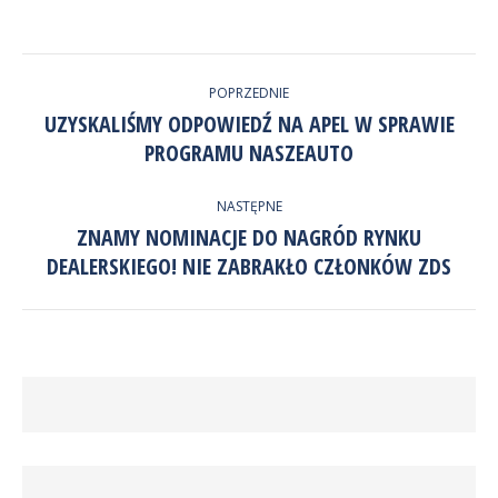
Udostępnij
Facebook
LinkedIn
przez
NAWIGACJA
Twitter
POPRZEDNIE
WPISÓW
UZYSKALIŚMY ODPOWIEDŹ NA APEL W SPRAWIE
Poprzedni
PROGRAMU NASZEAUTO
wpis:
NASTĘPNE
ZNAMY NOMINACJE DO NAGRÓD RYNKU
Następny
DEALERSKIEGO! NIE ZABRAKŁO CZŁONKÓW ZDS
wpis: