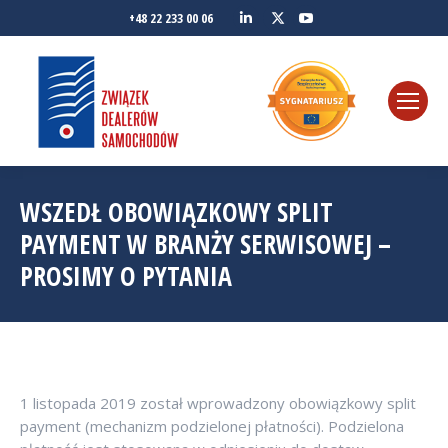
Linkedin
YouTube
+48 22 233 00 06
Twitter
WSZEDŁ OBOWIĄZKOWY SPLIT
PAYMENT W BRANŻY SERWISOWEJ –
PROSIMY O PYTANIA
1 listopada 2019 został wprowadzony obowiązkowy split
payment (mechanizm podzielonej płatności). Podzielona