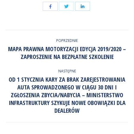
Udostępnij
Udostępnij
przez
przez
Udostępnij
Facebook
LinkedIn
przez
NAWIGACJA
Twitter
POPRZEDNIE
WPISÓW
MAPA PRAWNA MOTORYZACJI EDYCJA 2019/2020 –
Poprzedni
ZAPROSZENIE NA BEZPŁATNE SZKOLENIE
wpis:
NASTĘPNE
OD 1 STYCZNIA KARY ZA BRAK ZAREJESTROWANIA
AUTA SPROWADZONEGO W CIĄGU 30 DNI I
ZGŁOSZENIA ZBYCIA/NABYCIA – MINISTERSTWO
Następny
wpis:
INFRASTRUKTURY SZYKUJE NOWE OBOWIĄZKI DLA
DEALERÓW