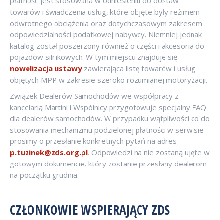
płatność jest stosowana w odniesieniu do dostaw
towarów i świadczenia usług, które objęte były reżimem
odwrotnego obciążenia oraz dotychczasowym zakresem
odpowiedzialności podatkowej nabywcy. Niemniej jednak
katalog został poszerzony również o części i akcesoria do
pojazdów silnikowych. W tym miejscu znajduje się
nowelizacja ustawy
zawierająca listę towarów i usług
objętych MPP w zakresie szeroko rozumianej motoryzacji.
Związek Dealerów Samochodów we współpracy z
kancelarią Martini i Wspólnicy przygotowuje specjalny FAQ
dla dealerów samochodów. W przypadku wątpliwości co do
stosowania mechanizmu podzielonej płatności w serwisie
prosimy o przesłanie konkretnych pytań na adres
p.tuzinek@zds.org.pl
. Odpowiedzi na nie zostaną ujęte w
gotowym dokumencie, który zostanie przesłany dealerom
na początku grudnia.
CZŁONKOWIE WSPIERAJĄCY ZDS