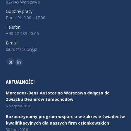
02-146 Warszawa
Godziny pracy:
Pon - Pt: 9:00 - 17:00
Telefon:
+48 22 233 00 06
E-mail:
biuro@zds.org.pl
Znajdź nas na:
Twitter
Linkedin
AKTUALNOŚCI
Mercedes-Benz Autotorino Warszawa dołącza do
Związku Dealerów Samochodów
5 sierpnia 2026
Rozpoczynamy program wsparcia w zakresie świadectw
kwalifikacyjnych dla naszych firm członkowskich
30 lipca 2026