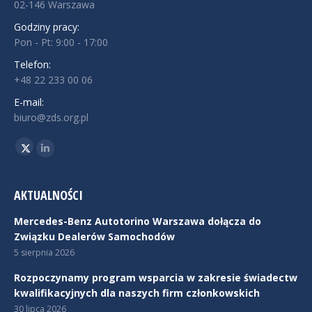
02-146 Warszawa
Godziny pracy:
Pon - Pt: 9:00 - 17:00
Telefon:
+48 22 233 00 06
E-mail:
biuro@zds.org.pl
Znajdź nas na:
Twitter
Linkedin
AKTUALNOŚCI
Mercedes-Benz Autotorino Warszawa dołącza do
Związku Dealerów Samochodów
5 sierpnia 2026
Rozpoczynamy program wsparcia w zakresie świadectw
kwalifikacyjnych dla naszych firm członkowskich
30 lipca 2026