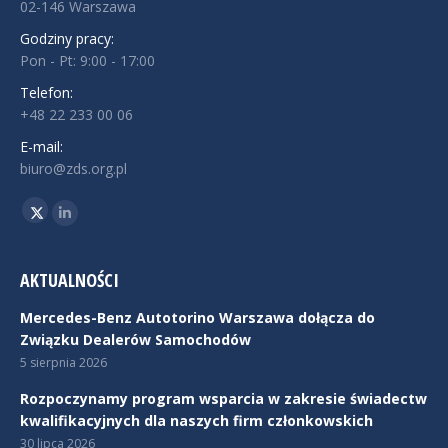
02-146 Warszawa
Godziny pracy:
Pon - Pt: 9:00 - 17:00
Telefon:
+48 22 233 00 06
E-mail:
biuro@zds.org.pl
Znajdź nas na:
Twitter
Linkedin
AKTUALNOŚCI
Mercedes-Benz Autotorino Warszawa dołącza do
Związku Dealerów Samochodów
5 sierpnia 2026
Rozpoczynamy program wsparcia w zakresie świadectw
kwalifikacyjnych dla naszych firm członkowskich
30 lipca 2026