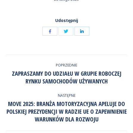
Udostępnij
Udostępnij
Udostępnij
przez
przez
Udostępnij
Facebook
LinkedIn
przez
NAWIGACJA
Twitter
POPRZEDNIE
WPISÓW
ZAPRASZAMY DO UDZIAŁU W GRUPIE ROBOCZEJ
Poprzedni
RYNKU SAMOCHODÓW UŻYWANYCH
wpis:
NASTĘPNE
MOVE 2025: BRANŻA MOTORYZACYJNA APELUJE DO
POLSKIEJ PREZYDENCJI W RADZIE UE O ZAPEWNIENIE
Następny
wpis:
WARUNKÓW DLA ROZWOJU