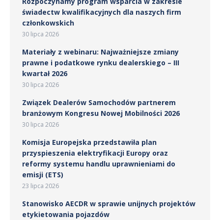
Rozpoczynamy program wsparcia w zakresie
świadectw kwalifikacyjnych dla naszych firm
członkowskich
30 lipca 2026
Materiały z webinaru: Najważniejsze zmiany
prawne i podatkowe rynku dealerskiego – III
kwartał 2026
30 lipca 2026
Związek Dealerów Samochodów partnerem
branżowym Kongresu Nowej Mobilności 2026
30 lipca 2026
Komisja Europejska przedstawiła plan
przyspieszenia elektryfikacji Europy oraz
reformy systemu handlu uprawnieniami do
emisji (ETS)
23 lipca 2026
Stanowisko AECDR w sprawie unijnych projektów
etykietowania pojazdów