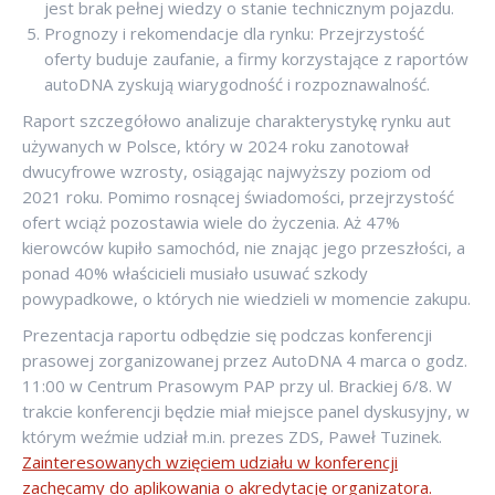
jest brak pełnej wiedzy o stanie technicznym pojazdu.
Prognozy i rekomendacje dla rynku: Przejrzystość
oferty buduje zaufanie, a firmy korzystające z raportów
autoDNA zyskują wiarygodność i rozpoznawalność.
Raport szczegółowo analizuje charakterystykę rynku aut
używanych w Polsce, który w 2024 roku zanotował
dwucyfrowe wzrosty, osiągając najwyższy poziom od
2021 roku. Pomimo rosnącej świadomości, przejrzystość
ofert wciąż pozostawia wiele do życzenia. Aż 47%
kierowców kupiło samochód, nie znając jego przeszłości, a
ponad 40% właścicieli musiało usuwać szkody
powypadkowe, o których nie wiedzieli w momencie zakupu.
Prezentacja raportu odbędzie się podczas konferencji
prasowej zorganizowanej przez AutoDNA
4 marca o godz.
11:00 w Centrum Prasowym PAP przy ul. Brackiej 6/8. W
trakcie konferencji będzie miał miejsce panel dyskusyjny, w
którym weźmie udział m.in. prezes ZDS, Paweł Tuzinek.
Zainteresowanych wzięciem udziału w konferencji
zachęcamy do aplikowania o akredytację organizatora.