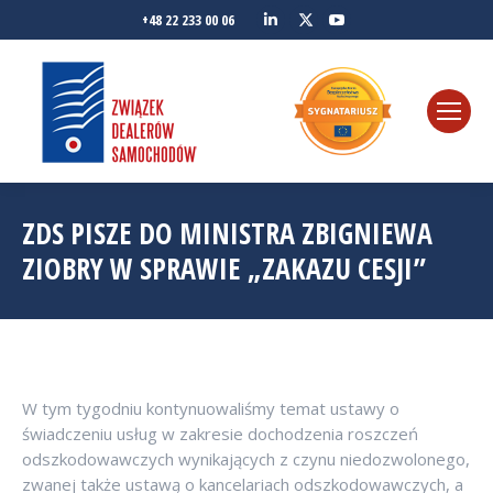
Linkedin
YouTube
+48 22 233 00 06
Twitter
ZDS PISZE DO MINISTRA ZBIGNIEWA
ZIOBRY W SPRAWIE „ZAKAZU CESJI”
W tym tygodniu kontynuowaliśmy temat ustawy o
świadczeniu usług w zakresie dochodzenia roszczeń
odszkodowawczych wynikających z czynu niedozwolonego,
zwanej także ustawą o kancelariach odszkodowawczych, a