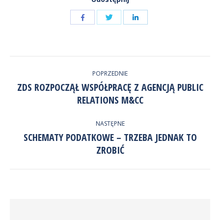
Udostępnij
Udostępnij
przez
przez
Udostępnij
Facebook
LinkedIn
przez
NAWIGACJA
Twitter
POPRZEDNIE
WPISÓW
ZDS ROZPOCZĄŁ WSPÓŁPRACĘ Z AGENCJĄ PUBLIC
Poprzedni
RELATIONS M&CC
wpis:
NASTĘPNE
SCHEMATY PODATKOWE – TRZEBA JEDNAK TO
Następny
ZROBIĆ
wpis: