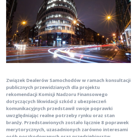
Związek Dealerów Samochodów w ramach konsultacji
publicznych przewidzianych dla projektu
rekomendacji Komisji Nadzoru Finansowego
dotyczących likwidacji szkód z ubezpieczeń
komunikacyjnych przedstawił swoje poprawki
uwzględniając realne potrzeby rynku oraz stan
branży. Przedstawionych zostało łącznie 8 poprawek
merytorycznych, uzasadnionych zarówno interesami
osób poszkodowanych oraz przedsiębiorstw