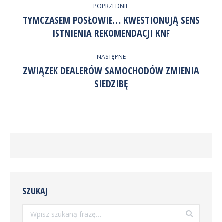
Twitter
POPRZEDNIE
WPISÓW
TYMCZASEM POSŁOWIE… KWESTIONUJĄ SENS
Poprzedni
ISTNIENIA REKOMENDACJI KNF
wpis:
NASTĘPNE
ZWIĄZEK DEALERÓW SAMOCHODÓW ZMIENIA
Następny
SIEDZIBĘ
wpis:
SZUKAJ
Szukaj: