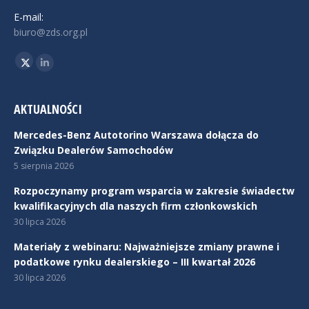
E-mail:
biuro@zds.org.pl
Znajdź nas na:
Twitter
Linkedin
AKTUALNOŚCI
Mercedes-Benz Autotorino Warszawa dołącza do
Związku Dealerów Samochodów
5 sierpnia 2026
Rozpoczynamy program wsparcia w zakresie świadectw
kwalifikacyjnych dla naszych firm członkowskich
30 lipca 2026
Materiały z webinaru: Najważniejsze zmiany prawne i
podatkowe rynku dealerskiego – III kwartał 2026
30 lipca 2026