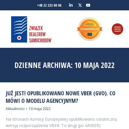
Linkedin
YouTube
+48 22 233 00 06
Twitter
DZIENNE ARCHIWA:
10 MAJA 2022
JUŻ JEST! OPUBLIKOWANO NOWE VBER (GVO). CO
MÓWI O MODELU AGENCYJNYM?
Aktualności
10 maja 2022
Na stronach Komisji Europejskiej opublikowano ostateczną
wersję rozporządzenia VBER. To drugi (po MVBER)