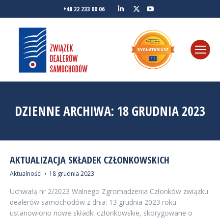
Linkedin
YouTube
+48 22 233 00 06
Twitter
DZIENNE ARCHIWA:
18 GRUDNIA 2023
AKTUALIZACJA SKŁADEK CZŁONKOWSKICH
Aktualności
18 grudnia 2023
Uchwałą nr 2/2023 Walnego Zgromadzenia Członków związku
dealerów samochodów z dnia: 13 grudnia 2023 roku
ustanowiono nowe składki członkowskie, skorygowane o