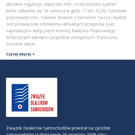
aktualne regulacje, wytyczne KNF i orzecznictwo sądów”,
które odbędzie się 18 czerwca w godz. 11:00–12:30. Szkolenie
poprowadzi mec. Damian Nowicki z Kancelarii Turcza i będzie
ono poświęcone omówieniu aktualnych przepisów oraz
najnowszych wytycznych Komisji Nadzoru Finansowego
dotyczących wynajmu pojazdów zastępczych. Poruszony
zostanie także…
Czytaj więcej
Związek Dealerów Samochodów powstał na zjeździe
założycielskim w Warszawie 25 września 2009 roku.