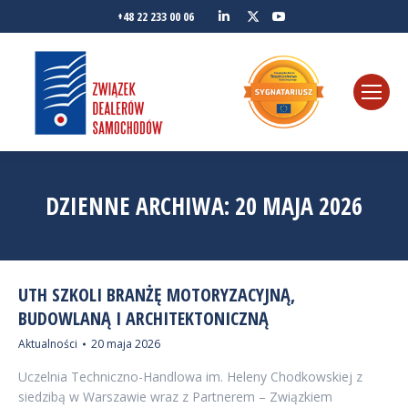
Linkedin
YouTube
+48 22 233 00 06
Twitter
DZIENNE ARCHIWA:
20 MAJA 2026
UTH SZKOLI BRANŻĘ MOTORYZACYJNĄ,
BUDOWLANĄ I ARCHITEKTONICZNĄ
Aktualności
20 maja 2026
Uczelnia Techniczno-Handlowa im. Heleny Chodkowskiej z
siedzibą w Warszawie wraz z Partnerem – Związkiem