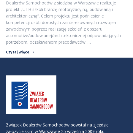
Dealerów Samochodów z siedzibą w Warszawie realizuje
projekt „UTH szkoli branżę motoryzacyjną, budowlaną i
architektoniczną”. Celem projektu jest podniesienie
kompetencji osób dorosłych zainteresowanych rozwojem
zawodowym poprzez realizację szkoleń z obszaru
automotive/budowlanej/architektonicznej odpowiadających
potrzebom, oczekiwaniom pracodawców i…
Czytaj więcej
Związek Dealerów Samochodów powstał na zjeździe
założycielskim w Warszawie 25 września 2009 roku.