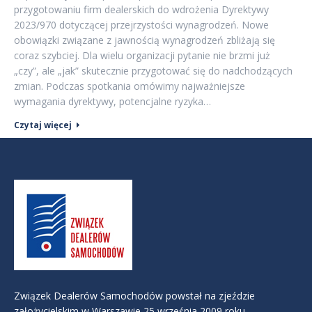
przygotowaniu firm dealerskich do wdrożenia Dyrektywy
2023/970 dotyczącej przejrzystości wynagrodzeń. Nowe
obowiązki związane z jawnością wynagrodzeń zbliżają się
coraz szybciej. Dla wielu organizacji pytanie nie brzmi już
„czy”, ale „jak” skutecznie przygotować się do nadchodzących
zmian. Podczas spotkania omówimy najważniejsze
wymagania dyrektywy, potencjalne ryzyka…
Czytaj więcej
Związek Dealerów Samochodów powstał na zjeździe
założycielskim w Warszawie 25 września 2009 roku.