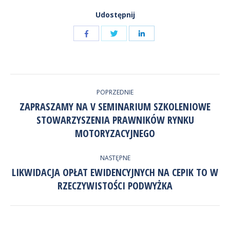
Udostępnij
Udostępnij
Udostępnij
przez
przez
Udostępnij
Facebook
LinkedIn
przez
NAWIGACJA
Twitter
POPRZEDNIE
WPISÓW
ZAPRASZAMY NA V SEMINARIUM SZKOLENIOWE
STOWARZYSZENIA PRAWNIKÓW RYNKU
Poprzedni
wpis:
MOTORYZACYJNEGO
NASTĘPNE
LIKWIDACJA OPŁAT EWIDENCYJNYCH NA CEPIK TO W
Następny
RZECZYWISTOŚCI PODWYŻKA
wpis: