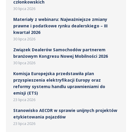
członkowskich
30 lipca 2026
Materiały z webinaru: Najważniejsze zmiany
prawne i podatkowe rynku dealerskiego – III
kwartał 2026
30 lipca 2026
Związek Dealerów Samochodów partnerem
branżowym Kongresu Nowej Mobilności 2026
30 lipca 2026
Komisja Europejska przedstawiła plan
przyspieszenia elektryfikacji Europy oraz
reformy systemu handlu uprawnieniami do
emisji (ETS)
23 lipca 2026
Stanowisko AECDR w sprawie unijnych projektów
etykietowania pojazdów
23 lipca 2026