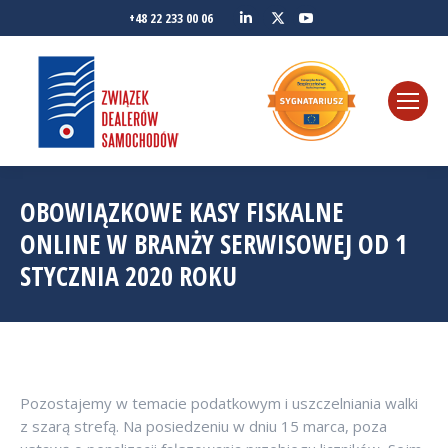
Linkedin
YouTube
+48 22 233 00 06
Twitter
OBOWIĄZKOWE KASY FISKALNE
ONLINE W BRANŻY SERWISOWEJ OD 1
STYCZNIA 2020 ROKU
Pozostajemy w temacie podatkowym i uszczelniania walki
z szarą strefą. Na posiedzeniu w dniu 15 marca, poza