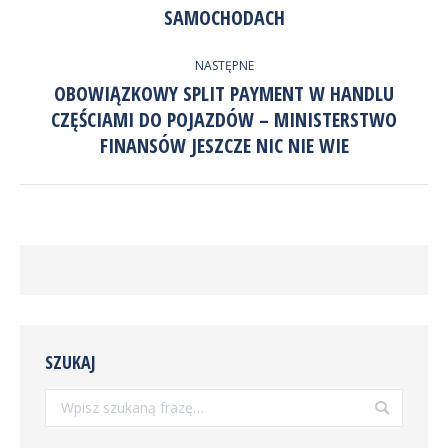
wpis:
SAMOCHODACH
NASTĘPNE
OBOWIĄZKOWY SPLIT PAYMENT W HANDLU
CZĘŚCIAMI DO POJAZDÓW – MINISTERSTWO
Następny
wpis:
FINANSÓW JESZCZE NIC NIE WIE
SZUKAJ
Szukaj: