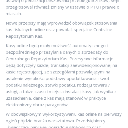
ustawą o penalizacji fałszowania przebiegu liczników, Sejm
przegłosował również zmiany w ustawie o PTU i prawie o
miarach.
Nowe przepisy mają wprowadzić obowiązek stosowania
kas fiskalnych online oraz powołać specjalne Centralne
Repozytorium Kas.
Kasy online będą miały możliwość automatycznego i
bezpośredniego przesyłania danych o sprzedaży do
Centralnego Repozytorium Kas. Przesyłane informacje
będą dotyczyły każdej transakcji zaewidencjonowanej na
kasie rejestrującej, ze szczegółami pozwalającymi na
ustalenie wysokości podstawy opodatkowania i kwot
podatku należnego, stawki podatku, rodzaju towaru /
usługi, a także czasu i miejsca instalacji kasy. Jak wynika z
uzasadnienia, dane z kas mają stanowić w praktyce
elektroniczny obraz paragonów.
W obowiązkowym wykorzystywaniu kas online na pierwszy
ogień pójdzie branża warsztatowa. Przedsiębiorcy
„świadczący naprawy pojazdów silnikowych oraz