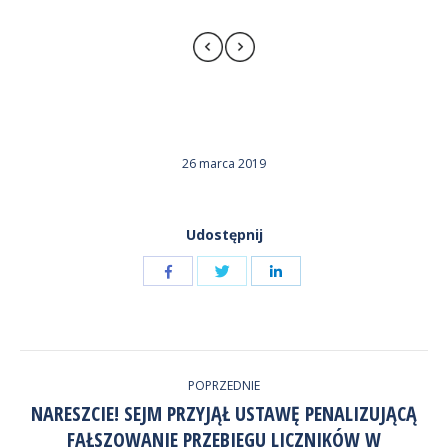
26 marca 2019
Udostępnij
Udostępnij
Udostępnij
przez
przez
Udostępnij
Facebook
LinkedIn
przez
NAWIGACJA
Twitter
POPRZEDNIE
WPISÓW
NARESZCIE! SEJM PRZYJĄŁ USTAWĘ PENALIZUJĄCĄ
FAŁSZOWANIE PRZEBIEGU LICZNIKÓW W
Poprzedni