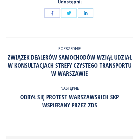
Udostępnij
Udostępnij
Udostępnij
przez
przez
Udostępnij
Facebook
LinkedIn
przez
NAWIGACJA
Twitter
POPRZEDNIE
WPISÓW
ZWIĄZEK DEALERÓW SAMOCHODÓW WZIĄŁ UDZIAŁ
W KONSULTACJACH STREFY CZYSTEGO TRANSPORTU
Poprzedni
wpis:
W WARSZAWIE
NASTĘPNE
ODBYŁ SIĘ PROTEST WARSZAWSKICH SKP
Następny
WSPIERANY PRZEZ ZDS
wpis: