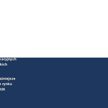
zku
parcia w
kacyjnych
kich
ażniejsze
e rynku
026