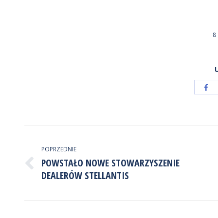
8
Ud
pr
Fa
NAWIGACJA
WPISÓW
POPRZEDNIE
POWSTAŁO NOWE STOWARZYSZENIE
Poprzedni
DEALERÓW STELLANTIS
wpis: