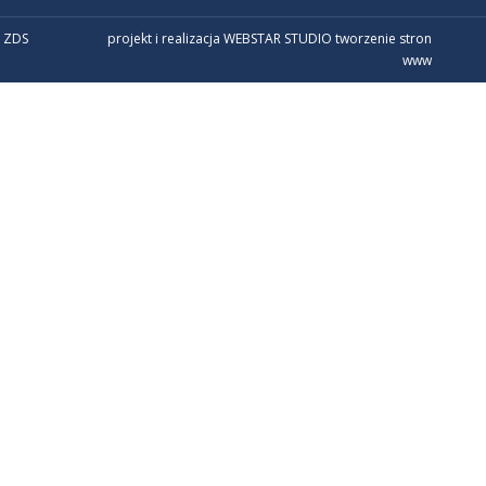
 ZDS
projekt i realizacja WEBSTAR STUDIO
tworzenie stron
www