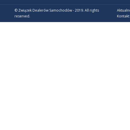
© Związek Dealerów Samochodów - 2019. All rights
Aktualn
reserved.
Kontakt
CZŁONKOWIE WSPIERAJĄCY ZDS