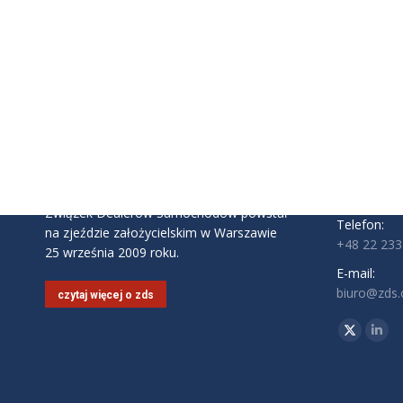
INFORMAC
Związek D
ul. Komite
02-146 Wa
Godziny pra
Pon - Pt: 9:
Związek Dealerów Samochodów powstał
Telefon:
na zjeździe założycielskim w Warszawie
+48 22 233
25 września 2009 roku.
E-mail:
biuro@zds.o
czytaj więcej o zds
Znajdź nas 
Twitter
Link