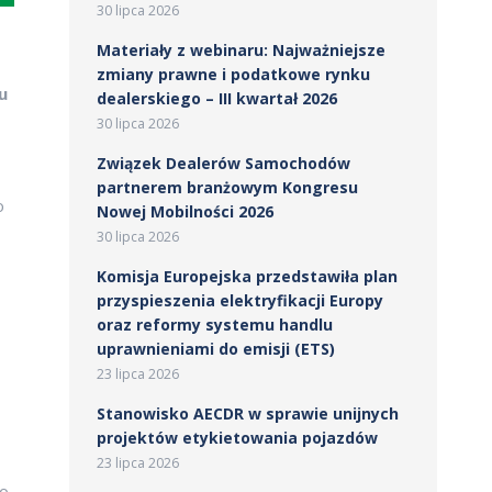
30 lipca 2026
Materiały z webinaru: Najważniejsze
zmiany prawne i podatkowe rynku
u
dealerskiego – III kwartał 2026
30 lipca 2026
Związek Dealerów Samochodów
partnerem branżowym Kongresu
o
Nowej Mobilności 2026
30 lipca 2026
Komisja Europejska przedstawiła plan
przyspieszenia elektryfikacji Europy
oraz reformy systemu handlu
uprawnieniami do emisji (ETS)
23 lipca 2026
Stanowisko AECDR w sprawie unijnych
projektów etykietowania pojazdów
23 lipca 2026
do