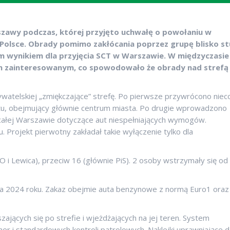
rszawy podczas, której przyjęto uchwałę o powołaniu w
 Polsce. Obrady pomimo zakłócania poprzez grupę blisko st
m wynikiem dla przyjęcia SCT w Warszawie. W międzyczasie
im zainteresowanym, co spowodowało że obrady nad strefą
ywatelskiej „zmiękczające” strefę. Po pierwsze przywrócono niec
ektu, obejmujący głównie centrum miasta. Po drugie wprowadzono
 całej Warszawie dotyczące aut niespełniających wymogów.
Projekt pierwotny zakładał takie wyłączenie tylko dla
O i Lewica), przeciw 16 (głównie PiS). 2 osoby wstrzymały się od
pca 2024 roku. Zakaz obejmie auta benzynowe z normą Euro1 oraz
jących się po strefie i wjeżdżających na jej teren. System
r i standardowych kontroli patrolowych. Naklejki uprawniające 