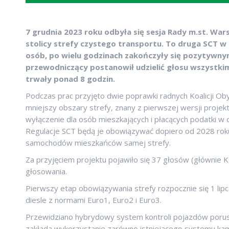
7 grudnia 2023 roku odbyła się sesja Rady m.st. Wa
stolicy strefy czystego transportu. To druga SCT w
osób, po wielu godzinach zakończyły się pozytywny
przewodniczący postanowił udzielić głosu wszystk
trwały ponad 8 godzin.
Podczas prac przyjęto dwie poprawki radnych Koalicji Ob
mniejszy obszary strefy, znany z pierwszej wersji proj
wyłączenie dla osób mieszkających i płacących podatki w
Regulacje SCT będą je obowiązywać dopiero od 2028 roku. 
samochodów mieszkańców samej strefy.
Za przyjęciem projektu pojawiło się 37 głosów (głównie K
głosowania.
Pierwszy etap obowiązywania strefy rozpocznie się 1 li
diesle z normami Euro1, Euro2 i Euro3.
Przewidziano hybrydowy system kontroli pojazdów porusza
zakłada wykorzystanie zarówno istniejącego systemu kame