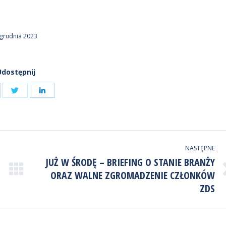
 grudnia 2023
Udostępnij
Udostępnij
ostępnij
Udostępnij
przez
zez
przez
Twitter
cebook
LinkedIn
NASTĘPNE
JUŻ W ŚRODĘ – BRIEFING O STANIE BRANŻY
ORAZ WALNE ZGROMADZENIE CZŁONKÓW
Następny
wpis:
ZDS