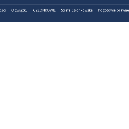
ości
O związku
CZŁONKOWIE
Strefa Członkowska
Pogotowie prawne