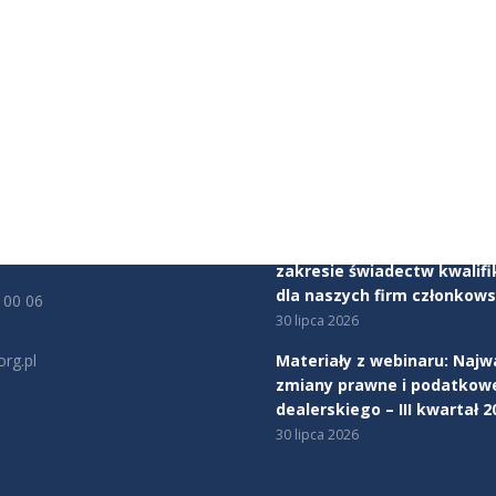
JE KONTAKTOWE
AKTUALNOŚCI
ealerów Samochodów
Mercedes-Benz Autotorino
tu Obrony Robotników 56
Warszawa dołącza do Zwią
rszawa
Dealerów Samochodów
5 sierpnia 2026
cy:
00 - 17:00
Rozpoczynamy program ws
zakresie świadectw kwalifi
dla naszych firm członkows
 00 06
30 lipca 2026
rg.pl
Materiały z webinaru: Najw
zmiany prawne i podatkow
na:
dealerskiego – III kwartał 2
edin
30 lipca 2026