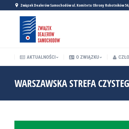
Związek Dealerów Samochodów ul. Komitetu Obrony Robotników 56
AKTUALNOŚCI
O ZWIĄZKU
CZŁO
AKTUALNOŚCI
O ZWIĄZKU
CZŁO
WARSZAWSKA STREFA CZYSTE