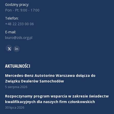
Godziny pracy:
Pon - Pt: 9:00 - 17:00
Telefon:
+48 22 233 00 06
E-mail:
biuro@zds.org.pl
Znajdź nas na:
Twitter
Linkedin
AKTUALNOŚCI
Mercedes-Benz Autotorino Warszawa dołącza do
Związku Dealerów Samochodów
5 sierpnia 2026
Rozpoczynamy program wsparcia w zakresie świadectw
kwalifikacyjnych dla naszych firm członkowskich
30 lipca 2026