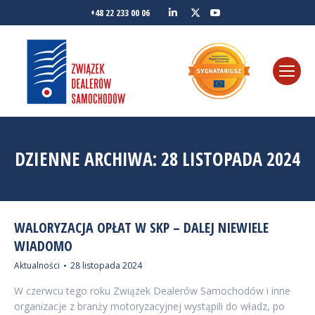
Linkedin
YouTube
+48 22 233 00 06
Twitter
DZIENNE ARCHIWA:
28 LISTOPADA 2024
WALORYZACJA OPŁAT W SKP – DALEJ NIEWIELE
WIADOMO
Aktualności
28 listopada 2024
W czerwcu tego roku Związek Dealerów Samochodów i inne
organizacje z branży motoryzacyjnej wystąpili do władz, po