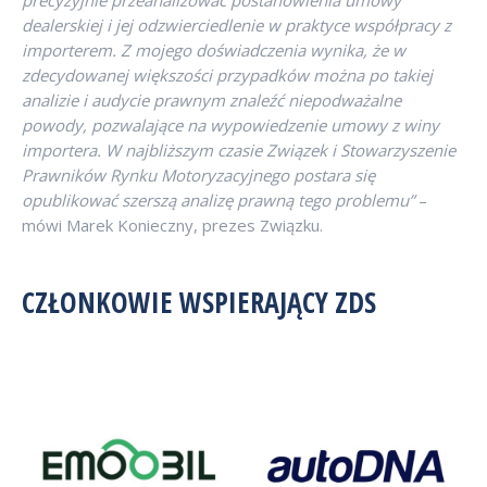
precyzyjnie przeanalizować postanowienia umowy
dealerskiej i jej odzwierciedlenie w praktyce współpracy z
importerem. Z mojego doświadczenia wynika, że w
zdecydowanej większości przypadków można po takiej
analizie i audycie prawnym znaleźć niepodważalne
powody, pozwalające na wypowiedzenie umowy z winy
importera. W najbliższym czasie Związek i Stowarzyszenie
Prawników Rynku Motoryzacyjnego postara się
opublikować szerszą analizę prawną tego problemu”
–
mówi Marek Konieczny, prezes Związku.
CZŁONKOWIE WSPIERAJĄCY ZDS