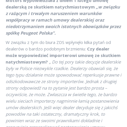
Motors wypowiedziała z dniem 1 lutego umowę
dealerską ze skutkiem natychmiastowym
„w związku
z rażącym i trwałym naruszeniem warunków
współpracy w ramach umowy dealerskiej oraz
niedotrzymaniem swoich istotnych obowiązków przez
spółkę Peugeot Polska”.
W związku z tym do biura ZDS wpłynęło kilka pytań od
dealerów o bardzo podobnym brzmieniu:
Czy dealer
może wypowiedzieć importerowi umowę ze skutkiem
natychmiastowym?
„ Do tej pory takie decyzje dealerskie
były w Polsce niezwykle rzadkie. Dealerzy obawiali się, że
tego typu działanie może spowodować reperkusje prawne i
odszkodowawcze ze strony importerów. Jednak z drugiej
strony odpowiedź na to pytanie jest bardzo prosta –
oczywiście, że może. Zwłaszcza w świetle tego, że bardzo
wielu sieciach importerzy nagminnie łamią postanowienia
umów dealerskich. Jeśli więc dealer decyduje się z jakichś
powodów na taki ostateczny, dramatyczny krok, to
powinien wraz ze swoimi prawnikami dokładnie i