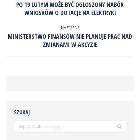
WPISÓW
PO 19 LUTYM MOŻE BYĆ OGŁOSZONY NABÓR
Poprzedni
WNIOSKÓW O DOTACJE NA ELEKTRYKI
wpis:
NASTĘPNE
MINISTERSTWO FINANSÓW NIE PLANUJE PRAC NAD
Następny
ZMIANAMI W AKCYZIE
wpis:
SZUKAJ
Szukaj: