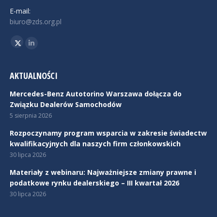
E-mail:
biuro@zds.org.pl
Znajdź nas na:
Twitter
Linkedin
AKTUALNOŚCI
Mercedes-Benz Autotorino Warszawa dołącza do
Związku Dealerów Samochodów
5 sierpnia 2026
Rozpoczynamy program wsparcia w zakresie świadectw
kwalifikacyjnych dla naszych firm członkowskich
30 lipca 2026
Materiały z webinaru: Najważniejsze zmiany prawne i
podatkowe rynku dealerskiego – III kwartał 2026
30 lipca 2026