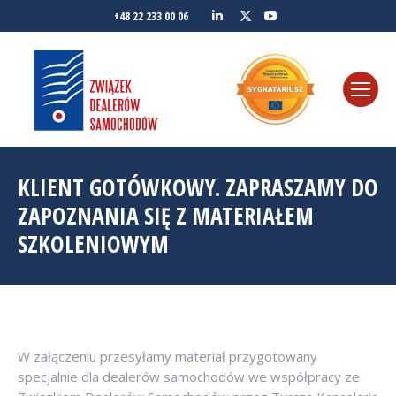
Linkedin
YouTube
+48 22 233 00 06
Twitter
KLIENT GOTÓWKOWY. ZAPRASZAMY DO
ZAPOZNANIA SIĘ Z MATERIAŁEM
SZKOLENIOWYM
W załączeniu przesyłamy materiał przygotowany
specjalnie dla dealerów samochodów we współpracy ze