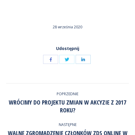
28 września 2020
Udostępnij
Udostępnij
Udostępnij
przez
przez
Udostępnij
Facebook
LinkedIn
przez
NAWIGACJA
Twitter
POPRZEDNIE
WPISÓW
WRÓCIMY DO PROJEKTU ZMIAN W AKCYZIE Z 2017
Poprzedni
ROKU?
wpis:
NASTĘPNE
WALNE ZGROMADZENIE CZŁONKÓW ZDS ONLINE W