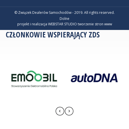
© Związek Dealerów Samochodów - 2019. All rights reserved.
Dolne
projekt i realizacja WEBSTAR STUDIO
tworzenie stron www
CZŁONKOWIE WSPIERAJĄCY ZDS