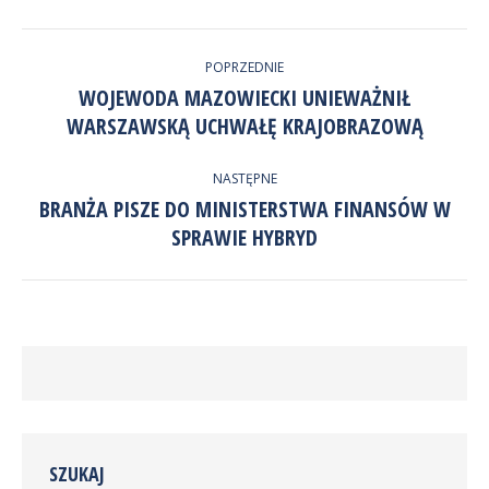
Facebook
LinkedIn
przez
NAWIGACJA
Twitter
POPRZEDNIE
WPISÓW
WOJEWODA MAZOWIECKI UNIEWAŻNIŁ
Poprzedni
WARSZAWSKĄ UCHWAŁĘ KRAJOBRAZOWĄ
wpis:
NASTĘPNE
BRANŻA PISZE DO MINISTERSTWA FINANSÓW W
Następny
SPRAWIE HYBRYD
wpis:
SZUKAJ