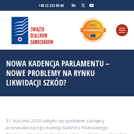
Linkedin
YouTube
+48 22 233 00 06
Twitter
NOWA KADENCJA PARLAMENTU –
NOWE PROBLEMY NA RYNKU
LIKWIDACJI SZKÓD?
31 stycznia 2020 odbyło się spotkanie zastępcy
przewodniczącego Komisji Nadzoru Finansowego