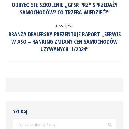
WPISÓW
ODBYŁO SIĘ SZKOLENIE „GPSR PRZY SPRZEDAŻY
Poprzedni
SAMOCHODÓW? CO TRZEBA WIEDZIEĆ?”
wpis:
NASTĘPNE
BRANŻA DEALERSKA PREZENTUJE RAPORT „SERWIS
W ASO – RANKING ZMIANY CEN SAMOCHODÓW
Następny
wpis:
UŻYWANYCH II/2024”
SZUKAJ
Szukaj: