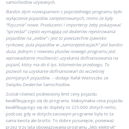
samochodów używanych.
Bardzo złym rozwiązaniem z poprzedniego programu było
wyłączenie pojazdów zarejestrowanych, mimo że były
“fizycznie” nowe. Producenci i importerzy żeby pokazywać
“sprzedaż” często wymagają od dealerów rejestrowania
pojazdów na „siebie” i jest to powszechne zjawisko
rynkowe, pula pojazdów w „samorejestracjach” jest bardzo
duża. Jednym z niewielu plusów nowego programu jest
wprowadzenie możliwości uzyskania dofinansowania na
pojazd, który ma do 6 tys. kilometrów przebiegu.
To
pozwoli na uzyskanie dofinansowań do wcześniej
pomijanych pojazdów.
– dodaje Rafał Wietoszko ze
Związku Dealerów Samochodów.
Został również podniesiony limit ceny pojazdu
kwalifikującego się do programu. Maksymalna cena pojazdu
kwalifikującego się do dopłaty to 225.000 złotych netto,
podczas gdy w dotychczasowym programie była to ta
sama kwota ale brutto. To dobre posunięcie, ponieważ
przez trzy lata obowiązywania programu „Mój elektryk”