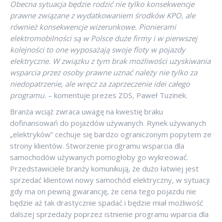
Obecna sytuacja będzie rodzić nie tylko konsekwencje
prawne związane z wydatkowaniem środków KPO, ale
również konsekwencje wizerunkowe. Pionierami
elektromobilności są w Polsce duże firmy i w pierwszej
kolejności to one wyposażają swoje floty w pojazdy
elektryczne. W związku z tym brak możliwości uzyskiwania
wsparcia przez osoby prawne uznać należy nie tylko za
niedopatrzenie, ale wręcz za zaprzeczenie idei całego
programu.
– komentuje prezes ZDS, Paweł Tuzinek.
Branża wciąż zwraca uwagę na kwestię braku
dofinansowań do pojazdów używanych. Rynek używanych
„elektryków” cechuje się bardzo ograniczonym popytem ze
strony klientów. Stworzenie programu wsparcia dla
samochodów używanych pomogłoby go wykreować.
Przedstawiciele branży komunikują, że dużo łatwiej jest
sprzedać klientowi nowy samochód elektryczny, w sytuacji
gdy ma on pewną gwarancję, że cena tego pojazdu nie
będzie aż tak drastycznie spadać i będzie miał możliwość
dalszej sprzedaży poprzez istnienie programu wparcia dla