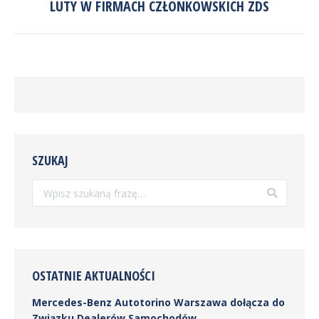
LUTY W FIRMACH CZŁONKOWSKICH ZDS
Następny
wpis:
SZUKAJ
Szukaj:
OSTATNIE AKTUALNOŚCI
Mercedes-Benz Autotorino Warszawa dołącza do
Związku Dealerów Samochodów