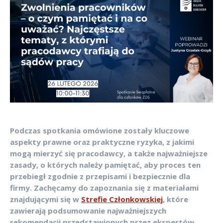
Podczas spotkania omówione zostały kluczowe
aspekty prawne oraz praktyczne ryzyka, z jakimi
mogą mierzyć się pracodawcy, a także najważniejsze
zasady, o których należy pamiętać, aby proces ten
przebiegł zgodnie z przepisami i bezpiecznie dla
firmy. Zachęcamy do zapoznania się z materiałami
znajdującymi się w
Strefie Członkowskiej
, które
zawierają podsumowanie najważniejszych
rekomendacji przedstawionych przez ekspertów.