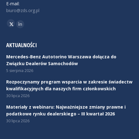
E-mail:
biuro@zds.org.pl
Znajdź nas na:
Twitter
Linkedin
AKTUALNOŚCI
Mercedes-Benz Autotorino Warszawa dołącza do
Związku Dealerów Samochodów
5 sierpnia 2026
Rozpoczynamy program wsparcia w zakresie świadectw
kwalifikacyjnych dla naszych firm członkowskich
30 lipca 2026
Materiały z webinaru: Najważniejsze zmiany prawne i
podatkowe rynku dealerskiego – III kwartał 2026
30 lipca 2026