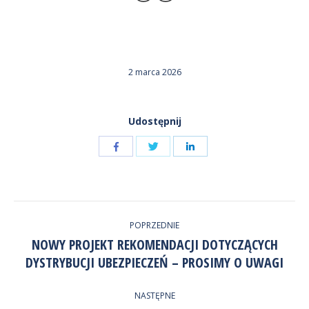
2 marca 2026
Udostępnij
Udostępnij
Udostępnij
przez
przez
Udostępnij
Facebook
LinkedIn
przez
NAWIGACJA
Twitter
POPRZEDNIE
WPISÓW
NOWY PROJEKT REKOMENDACJI DOTYCZĄCYCH
Poprzedni
DYSTRYBUCJI UBEZPIECZEŃ – PROSIMY O UWAGI
wpis:
NASTĘPNE