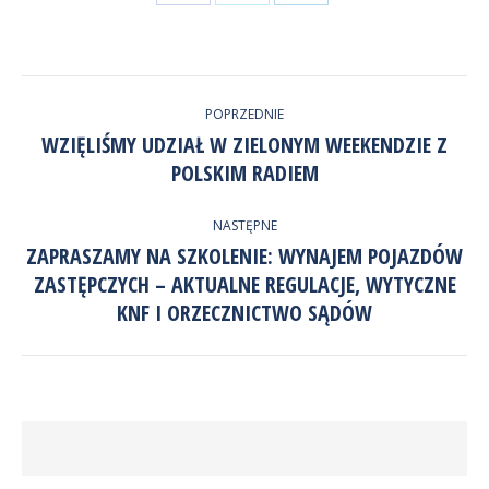
przez
przez
Udostępnij
Facebook
LinkedIn
przez
NAWIGACJA
Twitter
POPRZEDNIE
WPISÓW
WZIĘLIŚMY UDZIAŁ W ZIELONYM WEEKENDZIE Z
Poprzedni
POLSKIM RADIEM
wpis:
NASTĘPNE
ZAPRASZAMY NA SZKOLENIE: WYNAJEM POJAZDÓW
ZASTĘPCZYCH – AKTUALNE REGULACJE, WYTYCZNE
Następny
wpis:
KNF I ORZECZNICTWO SĄDÓW