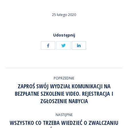
25 lutego 2020
Udostępnij
Udostępnij
Udostępnij
przez
przez
Udostępnij
Facebook
LinkedIn
przez
NAWIGACJA
Twitter
POPRZEDNIE
WPISÓW
ZAPROŚ SWÓJ WYDZIAŁ KOMUNIKACJI NA
BEZPŁATNE SZKOLENIE VIDEO. REJESTRACJA I
Poprzedni
wpis:
ZGŁOSZENIE NABYCIA
NASTĘPNE
WSZYSTKO CO TRZEBA WIEDZIEĆ O ZWALCZANIU
Następny