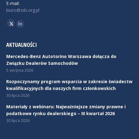
E-mail:
biuro@zds.org.pl
Znajdź nas na:
Twitter
Linkedin
AKTUALNOŚCI
Mercedes-Benz Autotorino Warszawa dołącza do
Związku Dealerów Samochodów
5 sierpnia 2026
Rozpoczynamy program wsparcia w zakresie świadectw
kwalifikacyjnych dla naszych firm członkowskich
30 lipca 2026
Materiały z webinaru: Najważniejsze zmiany prawne i
podatkowe rynku dealerskiego – III kwartał 2026
30 lipca 2026