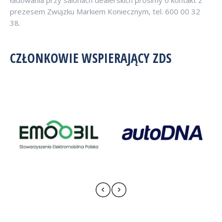
ładowania przy salonach dealerskich prosimy o kontakt z
prezesem Związku Markiem Koniecznym, tel. 600 00 32
38.
CZŁONKOWIE WSPIERAJĄCY ZDS