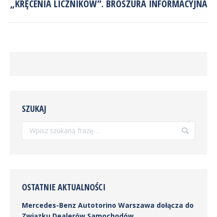
„KRĘCENIA LICZNIKÓW”. BROSZURA INFORMACYJNA
wpis:
SZUKAJ
Szukaj:
OSTATNIE AKTUALNOŚCI
Mercedes-Benz Autotorino Warszawa dołącza do
Związku Dealerów Samochodów