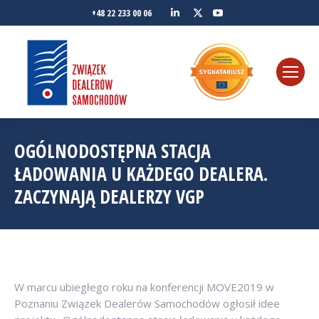
Linkedin
YouTube
+48 22 233 00 06
Twitter
OGÓLNODOSTĘPNA STACJA
ŁADOWANIA U KAŻDEGO DEALERA.
ZACZYNAJĄ DEALERZY VGP
W marcu ubiegłego roku na konferencji MOVE2019 w
Poznaniu Związek Dealerów Samochodów ogłosił idee