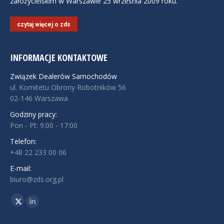
założycielskim w Warszawie 25 września 2009 roku.
czytaj więcej o zds
INFORMACJE KONTAKTOWE
Związek Dealerów Samochodów
ul. Komitetu Obrony Robotników 56
02-146 Warszawa
Godziny pracy:
Pon - Pt: 9:00 - 17:00
Telefon:
+48 22 233 00 06
E-mail:
biuro@zds.org.pl
Znajdź nas na:
Twitter
Linkedin