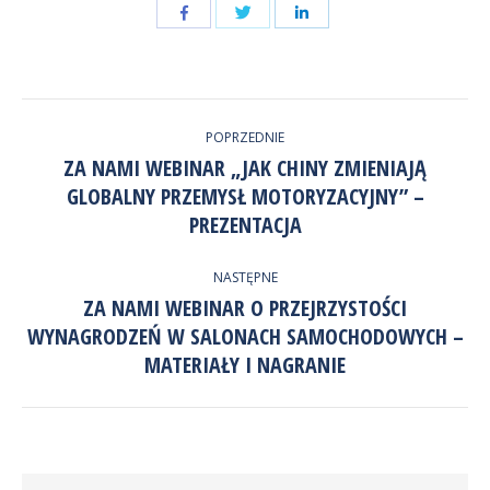
Udostępnij
Udostępnij
przez
przez
Udostępnij
Facebook
LinkedIn
przez
NAWIGACJA
Twitter
POPRZEDNIE
WPISÓW
ZA NAMI WEBINAR „JAK CHINY ZMIENIAJĄ
GLOBALNY PRZEMYSŁ MOTORYZACYJNY” –
Poprzedni
wpis:
PREZENTACJA
NASTĘPNE
ZA NAMI WEBINAR O PRZEJRZYSTOŚCI
WYNAGRODZEŃ W SALONACH SAMOCHODOWYCH –
Następny
wpis:
MATERIAŁY I NAGRANIE