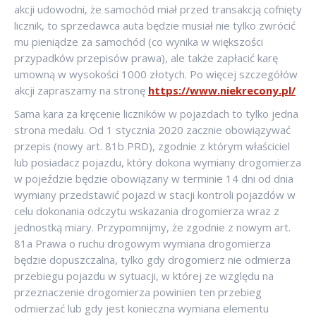
akcji udowodni, że samochód miał przed transakcją cofnięty
licznik, to sprzedawca auta będzie musiał nie tylko zwrócić
mu pieniądze za samochód (co wynika w większości
przypadków przepisów prawa), ale także zapłacić karę
umowną w wysokości 1000 złotych. Po więcej szczegółów
akcji zapraszamy na stronę
https://www.niekrecony.pl/
Sama kara za kręcenie liczników w pojazdach to tylko jedna
strona medalu. Od 1 stycznia 2020 zacznie obowiązywać
przepis (nowy art. 81b PRD), zgodnie z którym właściciel
lub posiadacz pojazdu, który dokona wymiany drogomierza
w pojeździe będzie obowiązany w terminie 14 dni od dnia
wymiany przedstawić pojazd w stacji kontroli pojazdów w
celu dokonania odczytu wskazania drogomierza wraz z
jednostką miary. Przypomnijmy, że zgodnie z nowym art.
81a Prawa o ruchu drogowym wymiana drogomierza
będzie dopuszczalna, tylko gdy drogomierz nie odmierza
przebiegu pojazdu w sytuacji, w której ze względu na
przeznaczenie drogomierza powinien ten przebieg
odmierzać lub gdy jest konieczna wymiana elementu