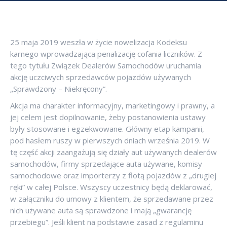
25 maja 2019 weszła w życie nowelizacja Kodeksu
karnego wprowadzająca penalizację cofania liczników. Z
tego tytułu Związek Dealerów Samochodów uruchamia
akcję uczciwych sprzedawców pojazdów używanych
„Sprawdzony – Niekręcony”.
Akcja ma charakter informacyjny, marketingowy i prawny, a
jej celem jest dopilnowanie, żeby postanowienia ustawy
były stosowane i egzekwowane. Główny etap kampanii,
pod hasłem ruszy w pierwszych dniach września 2019. W
tę część akcji zaangażują się działy aut używanych dealerów
samochodów, firmy sprzedające auta używane, komisy
samochodowe oraz importerzy z flotą pojazdów z „drugiej
ręki” w całej Polsce. Wszyscy uczestnicy będą deklarować,
w załączniku do umowy z klientem, że sprzedawane przez
nich używane auta są sprawdzone i mają „gwarancję
przebiegu”. Jeśli klient na podstawie zasad z regulaminu