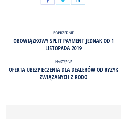
Udostępnij
Udostępnij
przez
przez
Udostępnij
Facebook
LinkedIn
przez
NAWIGACJA
Twitter
POPRZEDNIE
WPISÓW
OBOWIĄZKOWY SPLIT PAYMENT JEDNAK OD 1
Poprzedni
LISTOPADA 2019
wpis:
NASTĘPNE
OFERTA UBEZPIECZENIA DLA DEALERÓW OD RYZYK
Następny
ZWIĄZANYCH Z RODO
wpis: