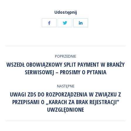
Udostępnij
Udostępnij
Udostępnij
przez
przez
Udostępnij
Facebook
LinkedIn
przez
NAWIGACJA
Twitter
POPRZEDNIE
WPISÓW
WSZEDŁ OBOWIĄZKOWY SPLIT PAYMENT W BRANŻY
Poprzedni
SERWISOWEJ – PROSIMY O PYTANIA
wpis:
NASTĘPNE
UWAGI ZDS DO ROZPORZĄDZENIA W ZWIĄZKU Z
PRZEPISAMI O „KARACH ZA BRAK REJESTRACJI”
Następny
wpis:
UWZGLĘDNIONE