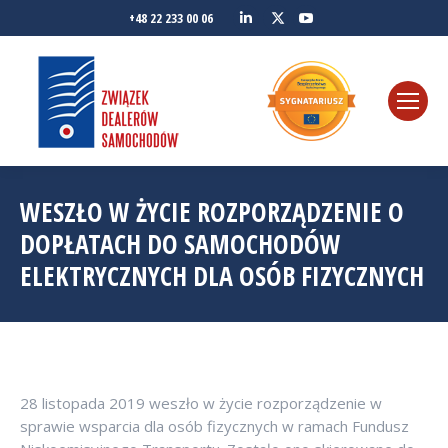
Linkedin
YouTube
+48 22 233 00 06
Twitter
WESZŁO W ŻYCIE ROZPORZĄDZENIE O
DOPŁATACH DO SAMOCHODÓW
ELEKTRYCZNYCH DLA OSÓB FIZYCZNYCH
28 listopada 2019 weszło w życie rozporządzenie w
sprawie wsparcia dla osób fizycznych w ramach Fundusz