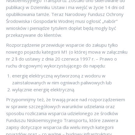
Niskoemisyjnego Transportu. Zostało ono skierowane do
publikacji w Dzienniku Ustaw i ma wejść w życie 14 dni od
opublikowania tamże. Teraz Narodowy Fundusz Ochrony
Środowiska i Gospodarki Wodnej musi ogłosić „nabór”
wniosków i pieniądze tytułem dopłat będą mogły być
przekazywane do klientów.
Rozporządzenie przewiduje wsparcie do zakupu tylko
nowego pojazdu kategorii M1 (o której mowa w załączniku
nr 2 § do ustawy z dnia 20 czerwca 1997 r. – Prawo o
ruchu drogowym) wykorzystującego do napędu:
energię elektryczną wytworzoną z wodoru w
zainstalowanych w nim ogniwach paliwowych lub
wyłącznie energię elektryczną.
Przypomnijmy też, że trwają prace nad rozporządzeniem
w sprawie szczegółowych warunków udzielania oraz
sposobu rozliczania wsparcia udzielonego ze środków
Funduszu Niskoemisyjnego Transportu, które zawiera
zapisy dotyczące wsparcia dla wielu innych kategorii
pojazdów oraz – co ważne – budowy infrastruktury