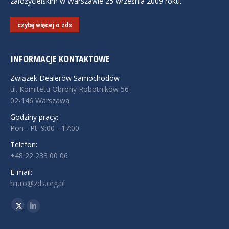
założycielskim w Warszawie 25 września 2009 roku.
czytaj więcej o zds
INFORMACJE KONTAKTOWE
Związek Dealerów Samochodów
ul. Komitetu Obrony Robotników 56
02-146 Warszawa
Godziny pracy:
Pon - Pt: 9:00 - 17:00
Telefon:
+48 22 233 00 06
E-mail:
biuro@zds.org.pl
Znajdź nas na:
Twitter
Linkedin