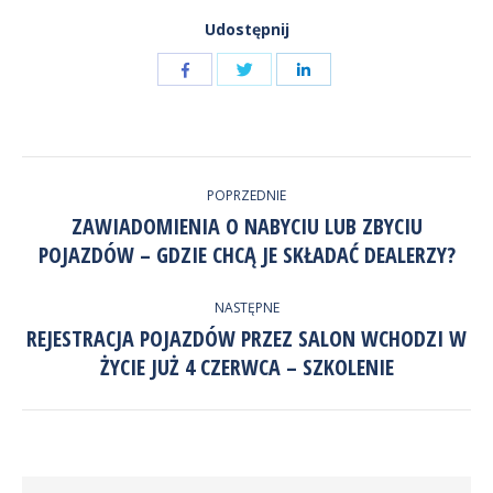
Udostępnij
Udostępnij
Udostępnij
przez
przez
Udostępnij
Facebook
LinkedIn
przez
NAWIGACJA
Twitter
POPRZEDNIE
WPISÓW
ZAWIADOMIENIA O NABYCIU LUB ZBYCIU
Poprzedni
POJAZDÓW – GDZIE CHCĄ JE SKŁADAĆ DEALERZY?
wpis:
NASTĘPNE
REJESTRACJA POJAZDÓW PRZEZ SALON WCHODZI W
Następny
ŻYCIE JUŻ 4 CZERWCA – SZKOLENIE
wpis: