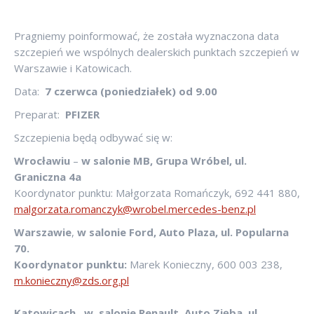
Pragniemy poinformować, że została wyznaczona data
szczepień we wspólnych dealerskich punktach szczepień w
Warszawie i Katowicach.
Data:
7 czerwca (poniedziałek) od 9.00
Preparat:
PFIZER
Szczepienia będą odbywać się w:
Wrocławiu
–
w
salonie MB, Grupa Wróbel, ul.
Graniczna 4a
Koordynator punktu: Małgorzata Romańczyk, 692 441 880,
malgorzata.romanczyk@wrobel.mercedes-benz.pl
Warszawie
,
w
salonie Ford, Auto Plaza, ul. Popularna
70.
Koordynator punktu:
Marek Konieczny, 600 003 238,
m.konieczny@zds.org.pl
Katowicach
,
w
salonie Renault, Auto Zięba, ul.