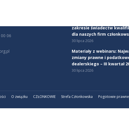
rszawa
Dealerów Samochodów
5 sierpnia 2026
cy:
00 - 17:00
Rozpoczynamy program ws
zakresie świadectw kwalifi
dla naszych firm członkows
 00 06
30 lipca 2026
rg.pl
Materiały z webinaru: Najw
zmiany prawne i podatkow
na:
dealerskiego – III kwartał 2
edin
30 lipca 2026
ości
O związku
CZŁONKOWIE
Strefa Członkowska
Pogotowie prawne