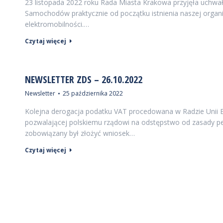
23 listopada 2022 roku Rada Miasta Krakowa przyjęła uchwał
Samochodów praktycznie od początku istnienia naszej organi
elektromobilności.…
Czytaj więcej
NEWSLETTER ZDS – 26.10.2022
Newsletter
25 października 2022
Kolejna derogacja podatku VAT procedowana w Radzie Unii Eur
pozwalającej polskiemu rządowi na odstępstwo od zasady pełn
zobowiązany był złożyć wniosek…
Czytaj więcej
INFORMAC
Związek D
ul. Komite