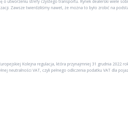
ę o utworzeniu strefy czystego transportu. Rynek dealerski wiele so
zacji. Zawsze twierdziliśmy nawet, że można to było zrobić na podst
opejskiej Kolejna regulacja, która przynajmniej 31 grudnia 2022 rok
ej neutralności VAT, czyli pełnego odliczenia podatku VAT dla poja
JE KONTAKTOWE
AKTUALNOŚCI
ealerów Samochodów
Mercedes-Benz Autotorino
tu Obrony Robotników 56
Warszawa dołącza do Zwią