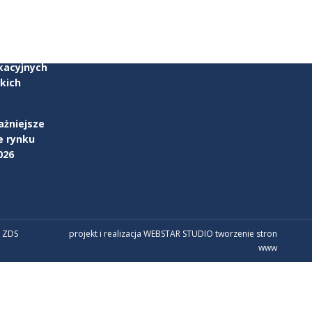
parcia w
kacyjnych
kich
ażniejsze
e rynku
026
 ZDS
projekt i realizacja WEBSTAR STUDIO
tworzenie stron
www