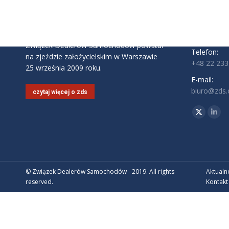
02-146 Wa
Godziny pra
Pon - Pt: 9:
Związek Dealerów Samochodów powstał
Telefon:
na zjeździe założycielskim w Warszawie
+48 22 233
25 września 2009 roku.
E-mail:
biuro@zds.o
czytaj więcej o zds
Znajdź nas 
Twitter
Link
© Związek Dealerów Samochodów - 2019. All rights
Aktualn
reserved.
Kontakt