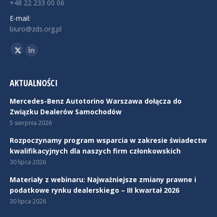
+48 22 233 00 06
E-mail:
biuro@zds.org.pl
Znajdź nas na:
Twitter
Linkedin
AKTUALNOŚCI
Mercedes-Benz Autotorino Warszawa dołącza do
Związku Dealerów Samochodów
5 sierpnia 2026
Rozpoczynamy program wsparcia w zakresie świadectw
kwalifikacyjnych dla naszych firm członkowskich
30 lipca 2026
Materiały z webinaru: Najważniejsze zmiany prawne i
podatkowe rynku dealerskiego – III kwartał 2026
30 lipca 2026