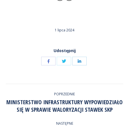
1 lipca 2024
Udostępnij
Udostępnij
Udostępnij
przez
przez
Udostępnij
Facebook
LinkedIn
przez
NAWIGACJA
Twitter
POPRZEDNIE
WPISÓW
MINISTERSTWO INFRASTRUKTURY WYPOWIEDZIAŁO
Poprzedni
SIĘ W SPRAWIE WALORYZACJI STAWEK SKP
wpis:
NASTĘPNE