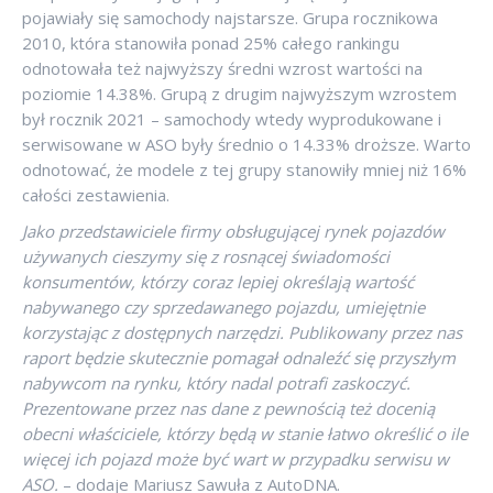
pojawiały się samochody najstarsze. Grupa rocznikowa
2010, która stanowiła ponad 25% całego rankingu
odnotowała też najwyższy średni wzrost wartości na
poziomie 14.38%. Grupą z drugim najwyższym wzrostem
był rocznik 2021 – samochody wtedy wyprodukowane i
serwisowane w ASO były średnio o 14.33% droższe. Warto
odnotować, że modele z tej grupy stanowiły mniej niż 16%
całości zestawienia.
Jako przedstawiciele firmy obsługującej rynek pojazdów
używanych cieszymy się z rosnącej świadomości
konsumentów, którzy coraz lepiej określają wartość
nabywanego czy sprzedawanego pojazdu, umiejętnie
korzystając z dostępnych narzędzi. Publikowany przez nas
raport będzie skutecznie pomagał odnaleźć się przyszłym
nabywcom na rynku, który nadal potrafi zaskoczyć.
Prezentowane przez nas dane z pewnością też docenią
obecni właściciele, którzy będą w stanie łatwo określić o ile
więcej ich pojazd może być wart w przypadku serwisu w
ASO.
– dodaje Mariusz Sawuła z AutoDNA.