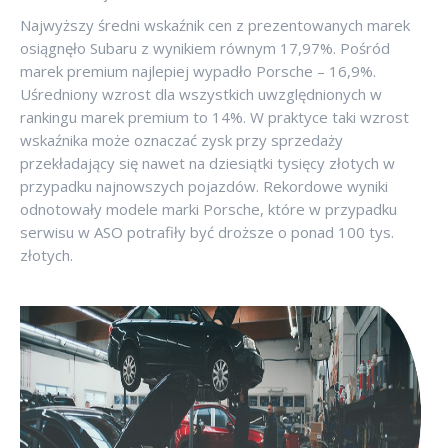
Najwyższy średni wskaźnik cen z prezentowanych marek
osiągnęło Subaru z wynikiem równym 17,97%. Pośród
marek premium najlepiej wypadło Porsche – 16,9%.
Uśredniony wzrost dla wszystkich uwzględnionych w
rankingu marek premium to 14%. W praktyce taki wzrost
wskaźnika może oznaczać zysk przy sprzedaży
przekładający się nawet na dziesiątki tysięcy złotych w
przypadku najnowszych pojazdów. Rekordowe wyniki
odnotowały modele marki Porsche, które w przypadku
serwisu w ASO potrafiły być droższe o ponad 100 tys.
złotych.