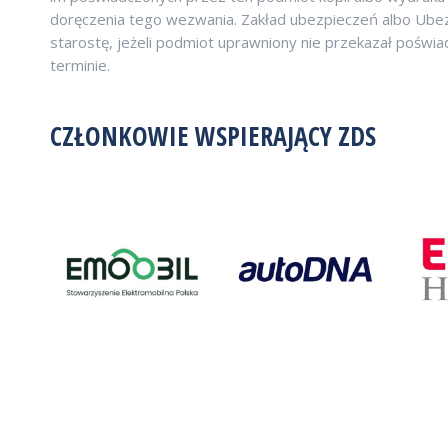
doręczenia tego wezwania. Zakład ubezpieczeń albo Ube
starostę, jeżeli podmiot uprawniony nie przekazał pośw
terminie.
CZŁONKOWIE WSPIERAJĄCY ZDS