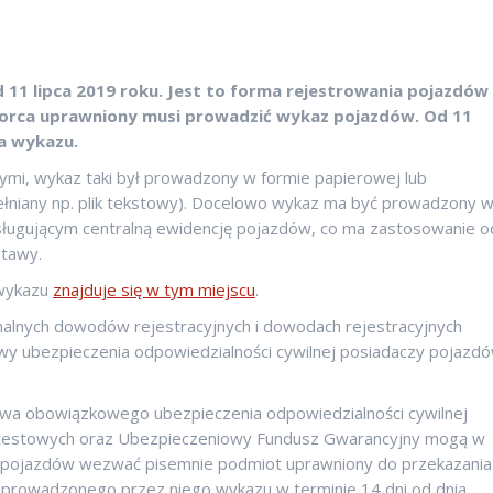
 11 lipca 2019 roku. Jest to forma rejestrowania pojazdów
iorca uprawniony musi prowadzić wykaz pojazdów. Od 11
a wykazu.
wymi, wykaz taki był prowadzony w formie papierowej lub
upełniany np. plik tekstowy). Docelowo wykaz ma być prowadzony 
sługującym centralną ewidencję pojazdów, co ma zastosowanie o
stawy.
 wykazu
znajduje się w tym miejscu
.
alnych dowodów rejestracyjnych i dowodach rejestracyjnych
wy ubezpieczenia odpowiedzialności cywilnej posiadaczy pojazd
owa obowiązkowego ubezpieczenia odpowiedzialności cywilnej
 testowych oraz Ubezpieczeniowy Fundusz Gwarancyjny mogą w
cji pojazdów wezwać pisemnie podmiot uprawniony do przekazania
 prowadzonego przez niego wykazu w terminie 14 dni od dnia