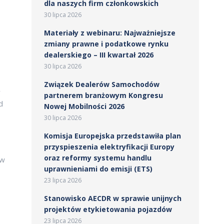
dla naszych firm członkowskich
30 lipca 2026
Materiały z webinaru: Najważniejsze
zmiany prawne i podatkowe rynku
dealerskiego – III kwartał 2026
30 lipca 2026
Związek Dealerów Samochodów
w
partnerem branżowym Kongresu
d
Nowej Mobilności 2026
30 lipca 2026
Komisja Europejska przedstawiła plan
przyspieszenia elektryfikacji Europy
oraz reformy systemu handlu
ów
uprawnieniami do emisji (ETS)
23 lipca 2026
Stanowisko AECDR w sprawie unijnych
projektów etykietowania pojazdów
23 lipca 2026