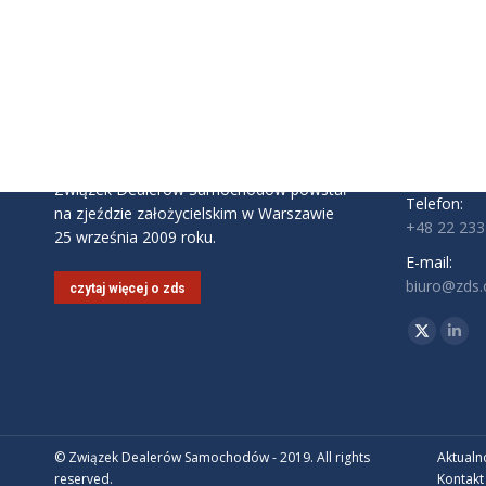
INFORMAC
Związek D
ul. Komite
02-146 Wa
Godziny pra
Pon - Pt: 9:
Związek Dealerów Samochodów powstał
Telefon:
na zjeździe założycielskim w Warszawie
+48 22 233
25 września 2009 roku.
E-mail:
biuro@zds.o
czytaj więcej o zds
Znajdź nas 
Twitter
Link
© Związek Dealerów Samochodów - 2019. All rights
Aktualn
reserved.
Kontakt