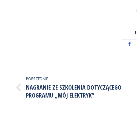
1
Ud
pr
Fa
NAWIGACJA
POPRZEDNIE
WPISÓW
NAGRANIE ZE SZKOLENIA DOTYCZĄCEGO
Poprzedni
PROGRAMU „MÓJ ELEKTRYK”
wpis: