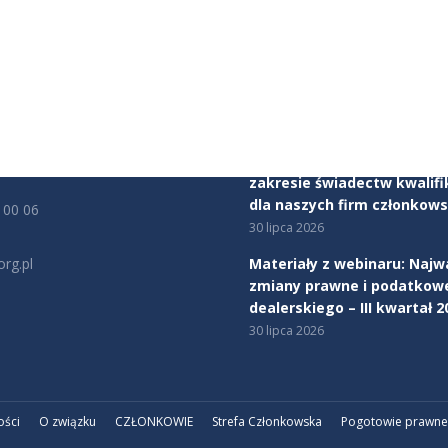
JE KONTAKTOWE
AKTUALNOŚCI
ealerów Samochodów
Mercedes-Benz Autotorino
tu Obrony Robotników 56
Warszawa dołącza do Zwią
rszawa
Dealerów Samochodów
5 sierpnia 2026
cy:
00 - 17:00
Rozpoczynamy program ws
zakresie świadectw kwalifi
dla naszych firm członkows
 00 06
30 lipca 2026
rg.pl
Materiały z webinaru: Najw
zmiany prawne i podatkow
na:
dealerskiego – III kwartał 2
edin
30 lipca 2026
ości
O związku
CZŁONKOWIE
Strefa Członkowska
Pogotowie prawne