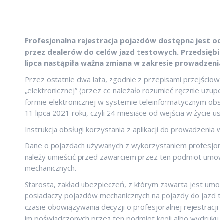
Profesjonalna rejestracja pojazdów dostępna jest od
przez dealerów do celów jazd testowych. Przedsięb
lipca nastąpiła ważna zmiana w zakresie prowadzeni
Przez ostatnie dwa lata, zgodnie z przepisami przejścio
„elektronicznej” (przez co należało rozumieć ręcznie uz
formie elektronicznej w systemie teleinformatycznym ob
11 lipca 2021 roku, czyli 24 miesiące od wejścia w życie u
Instrukcja obsługi korzystania z aplikacji do prowadzenia
Dane o pojazdach używanych z wykorzystaniem profesjon
należy umieścić przed zawarciem przez ten podmiot umo
mechanicznych.
Starosta, zakład ubezpieczeń, z którym zawarta jest um
posiadaczy pojazdów mechanicznych na pojazdy do jazd
czasie obowiązywania decyzji o profesjonalnej rejestra
im poświadczonych przez ten podmiot kopii albo wydruku