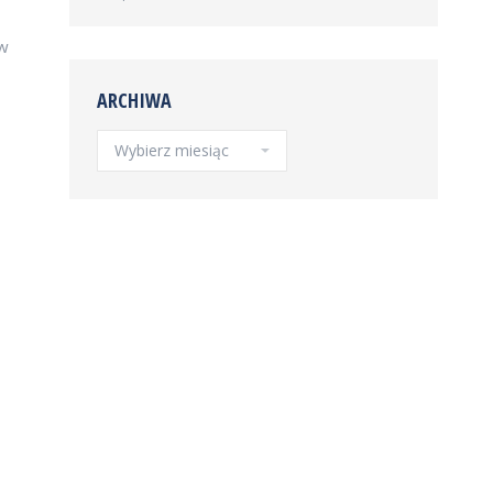
 w
ARCHIWA
Archiwa