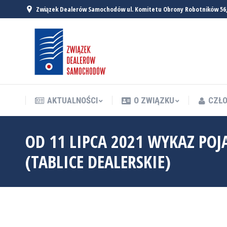
Związek Dealerów Samochodów ul. Komitetu Obrony Robotników 56
AKTUALNOŚCI
O ZWIĄZKU
CZŁO
AKTUALNOŚCI
O ZWIĄZKU
CZŁO
OD 11 LIPCA 2021 WYKAZ PO
(TABLICE DEALERSKIE)