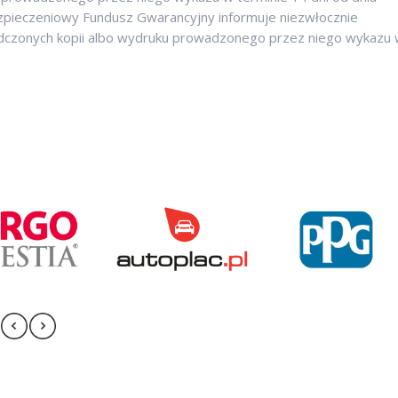
zpieczeniowy Fundusz Gwarancyjny informuje niezwłocznie
iadczonych kopii albo wydruku prowadzonego przez niego wykazu