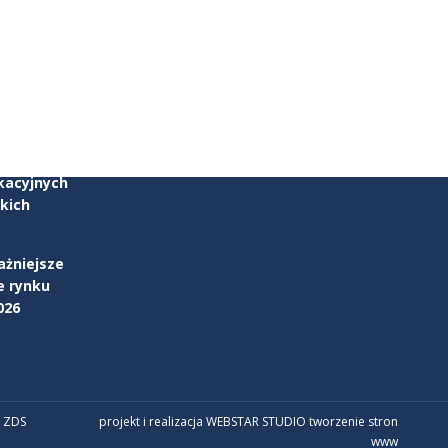
zku
parcia w
kacyjnych
kich
ażniejsze
e rynku
026
 ZDS
projekt i realizacja WEBSTAR STUDIO
tworzenie stron
www