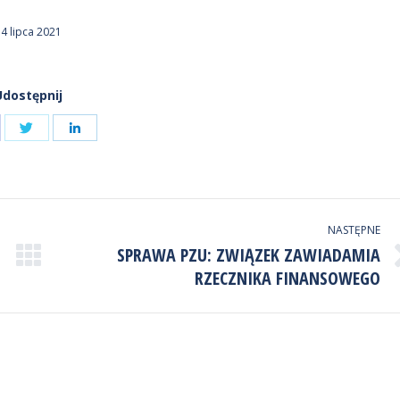
4 lipca 2021
Udostępnij
Udostępnij
ostępnij
Udostępnij
przez
zez
przez
Twitter
cebook
LinkedIn
NASTĘPNE
SPRAWA PZU: ZWIĄZEK ZAWIADAMIA
Następny
RZECZNIKA FINANSOWEGO
wpis: