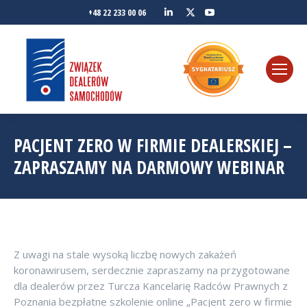
Linkedin
YouTube
+48 22 233 00 06
Twitter
PACJENT ZERO W FIRMIE DEALERSKIEJ –
ZAPRASZAMY NA DARMOWY WEBINAR
Z uwagi na stale wysoką liczbę nowych zakażeń
koronawirusem, serdecznie zapraszamy na przygotowane
dla dealerów przez Turcza Kancelarię Radców Prawnych z
Poznania bezpłatne szkolenie online „Pacjent zero w firmie