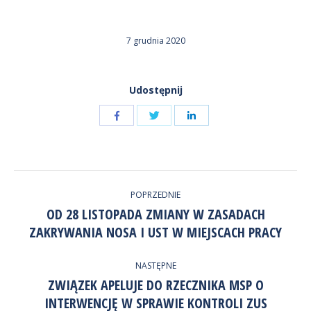
7 grudnia 2020
Udostępnij
Udostępnij
Udostępnij
przez
przez
Udostępnij
Facebook
LinkedIn
przez
NAWIGACJA
Twitter
POPRZEDNIE
WPISÓW
OD 28 LISTOPADA ZMIANY W ZASADACH
Poprzedni
ZAKRYWANIA NOSA I UST W MIEJSCACH PRACY
wpis:
NASTĘPNE
ZWIĄZEK APELUJE DO RZECZNIKA MSP O
Następny
INTERWENCJĘ W SPRAWIE KONTROLI ZUS
wpis: