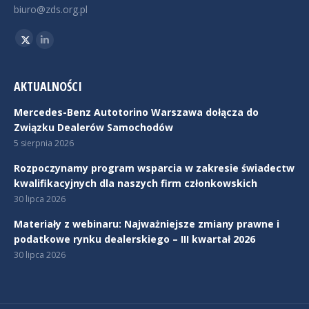
biuro@zds.org.pl
Znajdź nas na:
Twitter
Linkedin
AKTUALNOŚCI
Mercedes-Benz Autotorino Warszawa dołącza do
Związku Dealerów Samochodów
5 sierpnia 2026
Rozpoczynamy program wsparcia w zakresie świadectw
kwalifikacyjnych dla naszych firm członkowskich
30 lipca 2026
Materiały z webinaru: Najważniejsze zmiany prawne i
podatkowe rynku dealerskiego – III kwartał 2026
30 lipca 2026