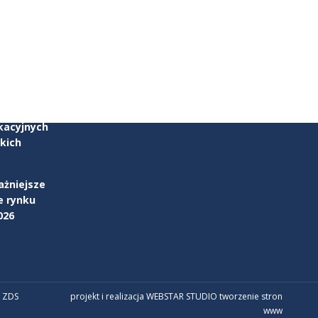
zku
parcia w
kacyjnych
kich
ażniejsze
e rynku
026
 ZDS
projekt i realizacja WEBSTAR STUDIO
tworzenie stron
www