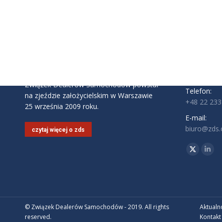
INFORMAC
Związek D
ul. Komite
02-146 Wa
Godziny pra
Pon - Pt: 9:
Związek Dealerów Samochodów powstał
Telefon:
na zjeździe założycielskim w Warszawie
+48 22 233
25 września 2009 roku.
E-mail:
biuro@zds.o
czytaj więcej o zds
Znajdź nas 
Twitter
Link
© Związek Dealerów Samochodów - 2019. All rights
Aktualn
reserved.
Kontakt