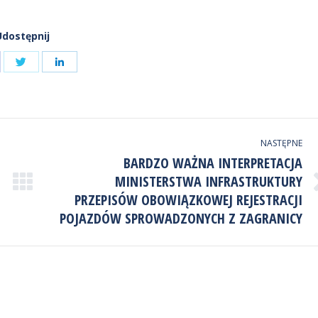
Udostępnij
Udostępnij
ostępnij
Udostępnij
przez
zez
przez
Twitter
cebook
LinkedIn
NASTĘPNE
BARDZO WAŻNA INTERPRETACJA
MINISTERSTWA INFRASTRUKTURY
Następny
PRZEPISÓW OBOWIĄZKOWEJ REJESTRACJI
wpis:
POJAZDÓW SPROWADZONYCH Z ZAGRANICY