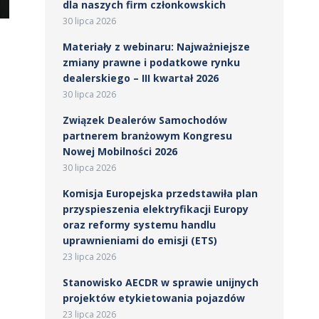
dla naszych firm członkowskich
30 lipca 2026
Materiały z webinaru: Najważniejsze
zmiany prawne i podatkowe rynku
dealerskiego – III kwartał 2026
30 lipca 2026
Związek Dealerów Samochodów
partnerem branżowym Kongresu
Nowej Mobilności 2026
30 lipca 2026
Komisja Europejska przedstawiła plan
przyspieszenia elektryfikacji Europy
oraz reformy systemu handlu
uprawnieniami do emisji (ETS)
23 lipca 2026
Stanowisko AECDR w sprawie unijnych
projektów etykietowania pojazdów
23 lipca 2026