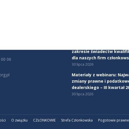
JE KONTAKTOWE
AKTUALNOŚCI
ealerów Samochodów
Mercedes-Benz Autotorino
tu Obrony Robotników 56
Warszawa dołącza do Zwią
rszawa
Dealerów Samochodów
5 sierpnia 2026
cy:
00 - 17:00
Rozpoczynamy program ws
zakresie świadectw kwalifi
dla naszych firm członkows
 00 06
30 lipca 2026
rg.pl
Materiały z webinaru: Najw
zmiany prawne i podatkow
na:
dealerskiego – III kwartał 2
edin
30 lipca 2026
ości
O związku
CZŁONKOWIE
Strefa Członkowska
Pogotowie prawne