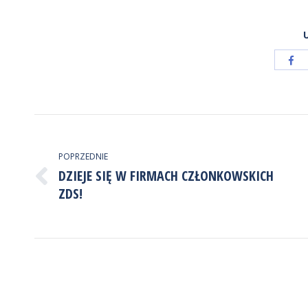
Ud
pr
Fa
NAWIGACJA
WPISÓW
POPRZEDNIE
DZIEJE SIĘ W FIRMACH CZŁONKOWSKICH
Poprzedni
ZDS!
wpis: