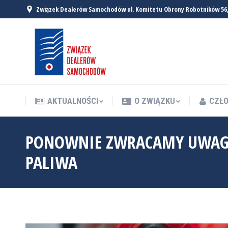
Związek Dealerów Samochodów ul. Komitetu Obrony Robotników 56
AKTUALNOŚCI
O ZWIĄZKU
CZŁO
AKTUALNOŚCI
O ZWIĄZKU
CZŁO
PONOWNIE ZWRACAMY UWAGĘ 
PALIWA