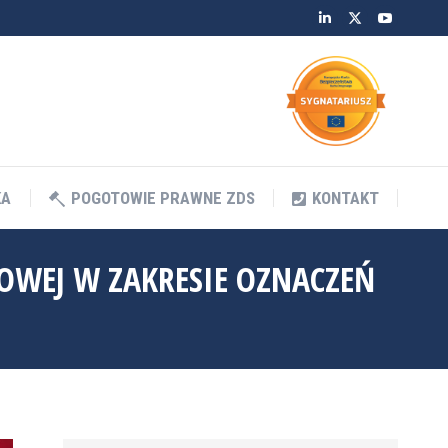
Linkedin
Twitter
YouTube
KA
POGOTOWIE PRAWNE ZDS
KONTAKT
KA
POGOTOWIE PRAWNE ZDS
KONTAKT
OWEJ W ZAKRESIE OZNACZEŃ